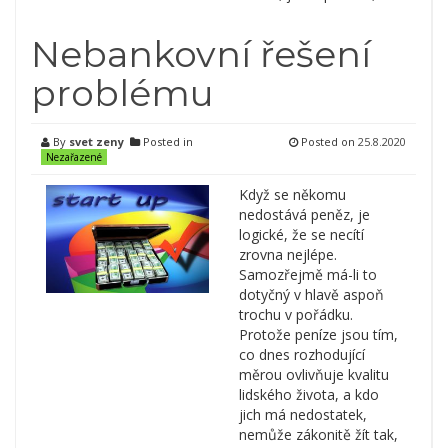
Nebankovní řešení
problému
By
svet zeny
Posted in
Posted on
25.8.2020
Nezařazené
Když se někomu
nedostává peněz, je
logické, že se necítí
zrovna nejlépe.
Samozřejmě má-li to
dotyčný v hlavě aspoň
trochu v pořádku.
Protože peníze jsou tím,
co dnes rozhodující
měrou ovlivňuje kvalitu
lidského života, a kdo
jich má nedostatek,
nemůže zákonitě žít tak,