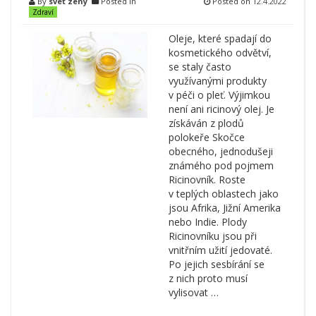
By
svet zeny
Posted in
Posted on
12.4.2022
Zdraví
Oleje, které spadají do
kosmetického odvětví,
se staly často
využívanými produkty
v péči o pleť. Výjimkou
není ani ricinový olej. Je
získáván z plodů
polokeře Skočce
obecného, jednodušeji
známého pod pojmem
Ricinovník. Roste
v teplých oblastech jako
jsou Afrika, Jižní Amerika
nebo Indie. Plody
Ricinovníku jsou při
vnitřním užití jedovaté.
Po jejich sesbírání se
z nich proto musí
vylisovat …