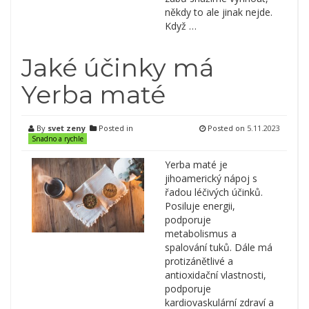
někdy to ale jinak nejde.
Když …
Jaké účinky má
Yerba maté
By
svet zeny
Posted in
Posted on
5.11.2023
Snadno a rychle
Yerba maté je
jihoamerický nápoj s
řadou léčivých účinků.
Posiluje energii,
podporuje
metabolismus a
spalování tuků. Dále má
protizánětlivé a
antioxidační vlastnosti,
podporuje
kardiovaskulární zdraví a