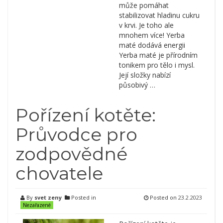
může pomáhat
stabilizovat hladinu cukru
v krvi. Je toho ale
mnohem více! Yerba
maté dodává energii
Yerba maté je přírodním
tonikem pro tělo i mysl.
Její složky nabízí
působivý …
Pořízení kotěte:
Průvodce pro
zodpovědné
chovatele
By
svet zeny
Posted in
Posted on
23.2.2023
Nezařazené