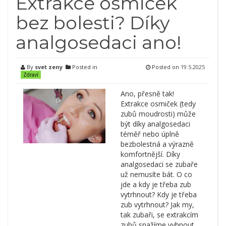
Extrakce osmiček
bez bolesti? Díky
analgosedaci ano!
By
svet zeny
Posted in
Posted on
19.5.2025
Zdraví
Ano, přesně tak!
Extrakce osmiček (tedy
zubů moudrosti) může
být díky analgosedaci
téměř nebo úplně
bezbolestná a výrazně
komfortnější. Díky
analgosedaci se zubaře
už nemusíte bát. O co
jde a kdy je třeba zub
vytrhnout? Kdy je třeba
zub vytrhnout? Jak my,
tak zubaři, se extrakcím
zubů snažíme vyhnout,