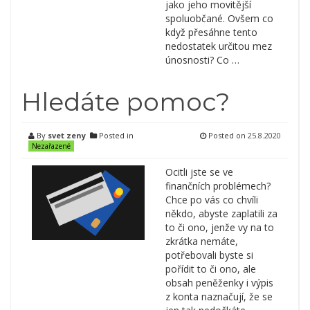
jako jeho movitější
spoluobčané. Ovšem co
když přesáhne tento
nedostatek určitou mez
únosnosti? Co …
Hledáte pomoc?
By
svet zeny
Posted in
Posted on
25.8.2020
Nezařazené
Ocitli jste se ve
finančních problémech?
Chce po vás co chvíli
někdo, abyste zaplatili za
to či ono, jenže vy na to
zkrátka nemáte,
potřebovali byste si
pořídit to či ono, ale
obsah peněženky i výpis
z konta naznačují, že se