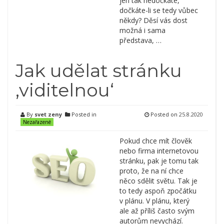
jen tak nedočkáte,
dočkáte-li se tedy vůbec
někdy? Děsí vás dost
možná i sama
představa, …
Jak udělat stránku
‚viditelnou‘
By
svet zeny
Posted in
Posted on
25.8.2020
Nezařazené
Pokud chce mít člověk
nebo firma internetovou
stránku, pak je tomu tak
proto, že na ní chce
něco sdělit světu. Tak je
to tedy aspoň zpočátku
v plánu. V plánu, který
ale až příliš často svým
autorům nevychází.