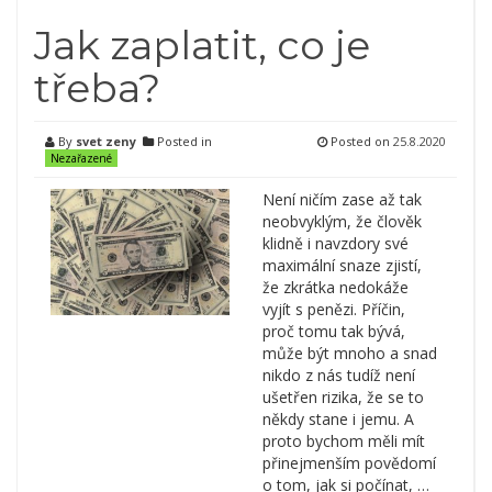
Jak zaplatit, co je
třeba?
By
svet zeny
Posted in
Posted on
25.8.2020
Nezařazené
Není ničím zase až tak
neobvyklým, že člověk
klidně i navzdory své
maximální snaze zjistí,
že zkrátka nedokáže
vyjít s penězi. Příčin,
proč tomu tak bývá,
může být mnoho a snad
nikdo z nás tudíž není
ušetřen rizika, že se to
někdy stane i jemu. A
proto bychom měli mít
přinejmenším povědomí
o tom, jak si počínat, …