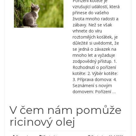
Pořízení kotěte je
vzrušující událostí, která
přinese do vašeho
života mnoho radosti a
zábavy. Než se však
vrhnete do víru
roztomilých koťátek, je
důležité si uvědomit, že
se jedná o závazek na
mnoho let a vyžaduje
zodpovědný přístup. 1.
Rozhodnutí o pořízení
kotěte: 2. Výběr kotěte:
3. Příprava domova: 4.
Seznámení s novým
domovem: Pořízení …
V čem nám pomůže
ricinový olej