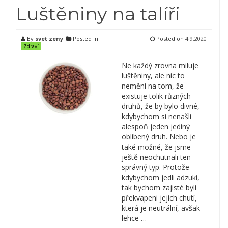
Luštěniny na talíři
By
svet zeny
Posted in
Posted on
4.9.2020
Zdraví
Ne každý zrovna miluje
luštěniny, ale nic to
nemění na tom, že
existuje tolik různých
druhů, že by bylo divné,
kdybychom si nenašli
alespoň jeden jediný
oblíbený druh. Nebo je
také možné, že jsme
ještě neochutnali ten
správný typ. Protože
kdybychom jedli adzuki,
tak bychom zajisté byli
překvapeni jejich chutí,
která je neutrální, avšak
lehce …