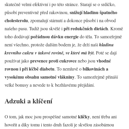
skutečně velmi efektivní i po této stránce. Starají se o srdíčko,
snižují hladinu špatného
působí preventivně před rakovinou,
cholesterolu
, zpomalují stárnutí a dokonce působí i na obvod
při redukčních dietách
našeho pasu. Tudíž jsou skvělé i
. Kromě
pořádnou dávku energie
toho dodávají
do těla. To samozřejmě
není všechno, protože dalším bodem je, že drží naši
hladinu
krevního cukru v takové rovině, ve které má být.
Poté se dají
prevence proti cukrovce
vhodné
používat jako
nebo jsou
rovnou i při léčbě diabetu
bílkovinách a
. To nemluvě o
vysokému obsahu samotné vlákniny
. To samozřejmě přináší
velké bonusy a nevede to k bezhlavému přejídání.
Adzuki a klíčení
klíčky
O tom, jak moc jsou prospěšné samotné
, není třeba ani
hovořit a díky tomu i tento druh fazolí je skvělou zásobárnou