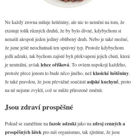
Ne každý zrovna miluje luštěniny, ale nic to nemění na tom, že
existuje tolik různých druhů, že by bylo divné, kdybychom si
nenašli alespoň jeden jediný oblíbený druh. Nebo je také možné,
že jsme ještě neochutnali ten správný typ. Protože kdybychom
jedli adzuki, tak bychom zajisté byli překvapeni jejich chutí, která
lehce oříšková
je neutrální, avšak
. To ovšem uspokojí každého,
klasické luštěniny
protože přece jenom to bude něco jiného, než
.
asijské kuchyně
Je také pravdou, že jsou převážně součástí
, proto
na ně nejsme zvyklí, což se může přirozeně změnit.
Jsou zdraví prospěšné
fazole adzuki
zdroj cenných a
Pokud se zaměříme na
jako na
prospěšných látek
pro náš organismus, tak zjistíme, že jsou