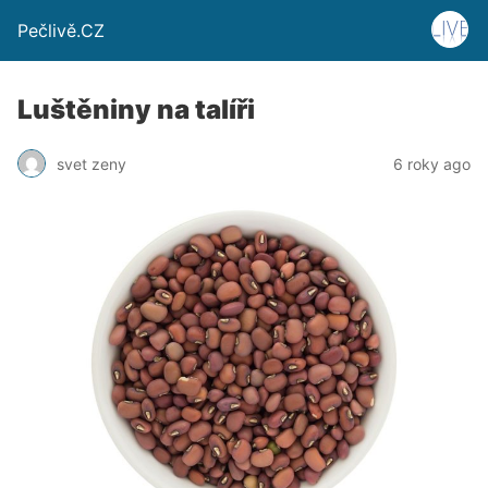
Pečlivě.CZ
Luštěniny na talíři
svet zeny
6 roky ago