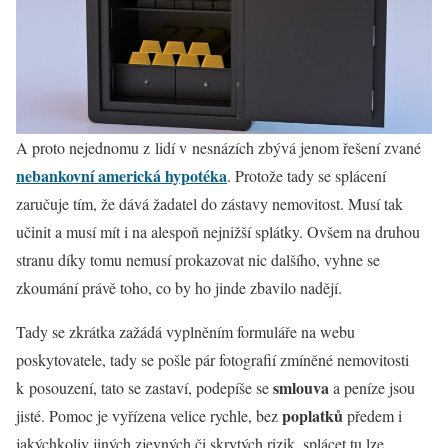
A proto nejednomu z lidí v nesnázích zbývá jenom řešení zvané
nebankovní americká hypotéka
. Protože tady se splácení
zaručuje tím, že dává žadatel do zástavy nemovitost. Musí tak
učinit a musí mít i na alespoň nejnižší splátky. Ovšem na druhou
stranu díky tomu nemusí prokazovat nic dalšího, vyhne se
zkoumání právě toho, co by ho jinde zbavilo nadějí.
Tady se zkrátka zažádá vyplněním formuláře na webu
poskytovatele, tady se pošle pár fotografií zmíněné nemovitosti
smlouva
k posouzení, tato se zastaví, podepíše se
a peníze jsou
poplatků
jisté. Pomoc je vyřízena velice rychle, bez
předem i
jakýchkoliv jiných zjevných či skrytých rizik, splácet tu lze