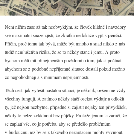
Není ničím zase až tak neobvyklým, že člověk klidně i navzdory
penězi
své maximální snaze zjistí, že zkrátka nedokáže vyjít s
.
Příčin, proč tomu tak bývá, může být mnoho a snad nikdo z nás
tudíž není ušetřen rizika, že se to někdy stane i jemu. A proto
bychom měli mít přinejmenším povědomí o tom, jak si počínat,
abychom se z podobné nepříjemné situace dostali pokud možno
co nejpohodlněji a s minimem nepříjemností.
Těch cest, jak vyřešit nastalou situaci, je několik, ovšem ne vždy
výdaje
všechny fungují. A zatímco někdy stačí osekat
a odložit
ty, jež nejsou nezbytné, případně si zajistit nějaký ten přivýdělek,
někdy to nelze zvládnout bez půjčky. Protože jenom ta zaručí, že
se zaplatí vše, co je potřeba, aby se předešlo problémům
v budoucnu, jež by se z takového nezaplacení mohly vyvinout.