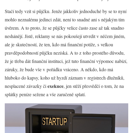
Stačí tedy vzít si půjčku. Jenže jakkoliv jednoduché by se to nyní
mohlo neznalému jedinci zdát, není to snadné ani s nějakým tím
úvěrem. A to proto, že se půjčky velice často zase až tak snadno
neshánějí. Jistě, reklamy se nás pokoušejí utvrdit v něčem jiném,
ale je skutečností, že ten, kdo má finanční potíže, s velkou
pravděpodobností půjčku nezíská. A to z toho prostého důvodu,
že je třeba dát finanční instituci, jež tuto finanční výpomoc nabízí,
záruky, že bude vše v pořádku vráceno. A někdo, kdo má
hluboko do kapsy, koho už hyzdí záznam v registrech dlužníků,
exekuce
nesplacené závazky či
, jen stěží přesvědčí o tom, že na
splátky peníze sežene a vše zaručeně splatí.