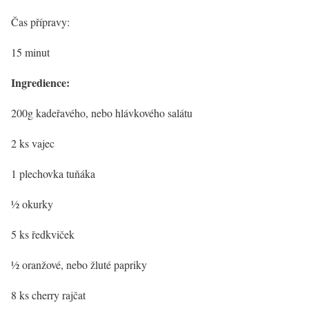
Čas přípravy:
15 minut
Ingredience:
200g kadeřavého, nebo hlávkového salátu
2 ks vajec
1 plechovka tuňáka
½ okurky
5 ks ředkviček
½ oranžové, nebo žluté papriky
8 ks cherry rajčat