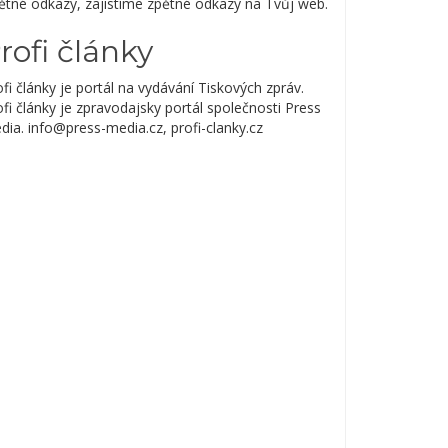
ětné odkazy, zajistíme zpětné odkazy na Tvůj web.
rofi články
fi články je portál na vydávání Tiskových zpráv.
fi články je zpravodajsky portál společnosti Press
dia. info@press-media.cz, profi-clanky.cz