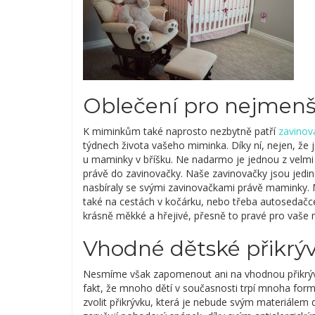
Oblečení pro nejmenší
K miminkům také naprosto nezbytně patří
zavinov
týdnech života vašeho miminka. Díky ní, nejen, že j
u maminky v bříšku. Ne nadarmo je jednou z velmi
právě do zavinovačky. Naše zavinovačky jsou jedin
nasbíraly se svými zavinovačkami právě maminky. 
také na cestách v kočárku, nebo třeba autosedačce.
krásně měkké a hřejivé, přesně to pravé pro vaše
Vhodné dětské přikrý
Nesmíme však zapomenout ani na vhodnou přikrý
fakt, že mnoho dětí v současnosti trpí mnoha forma
zvolit přikrývku, která je nebude svým materiálem d