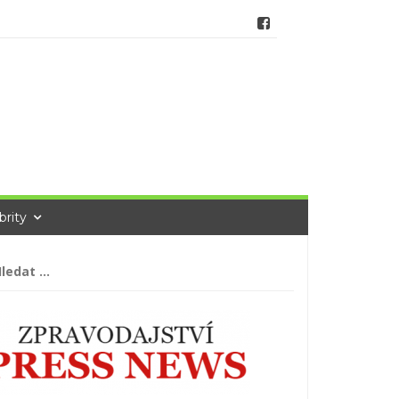
brity
hledávání