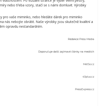
 vlastnostem. Po vizuální stránce je výběr velmi pestrý,
é míry nebo třeba vzory, stačí se s námi domluvit. Výrobky
vky pro vaše miminko, nebo hledáte dárek pro miminko
a nás nebojte obrátit. Naše výrobky jsou skutečně kvalitní a
 těm opravdu nestandardním.
Redakce
Press-Media
Doporučuje další zajímavé články na mediích
MetSo.cz
40plus.cz
PressExpress.cz