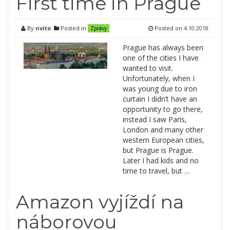
First time in Prague
By
nvito
Posted in
Posted on
4.10.2018
Zprávy
Prague has always been
one of the cities I have
wanted to visit.
Unfortunately, when I
was young due to iron
curtain I didn’t have an
opportunity to go there,
instead I saw Paris,
London and many other
western European cities,
but Prague is Prague.
Later I had kids and no
time to travel, but …
Amazon vyjíždí na
náborovou