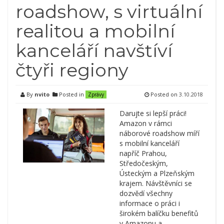
roadshow, s virtuální
realitou a mobilní
kanceláří navštíví
čtyři regiony
By
nvito
Posted in
Posted on
3.10.2018
Zprávy
Darujte si lepší práci!
Amazon v rámci
náborové roadshow míří
s mobilní kanceláří
napříč Prahou,
Středočeským,
Ústeckým a Plzeňským
krajem. Návštěvníci se
dozvědí všechny
informace o práci i
širokém balíčku benefitů
v Amazonu a