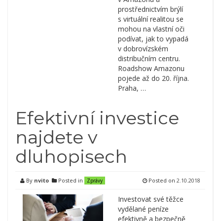
prostřednictvím brýlí
s virtuální realitou se
mohou na vlastní oči
podívat, jak to vypadá
v dobrovízském
distribučním centru.
Roadshow Amazonu
pojede až do 20. října.
Praha, …
Efektivní investice
najdete v
dluhopisech
By
nvito
Posted in
Posted on
2.10.2018
Zprávy
Investovat své těžce
vydělané peníze
efektivně a bezpečně