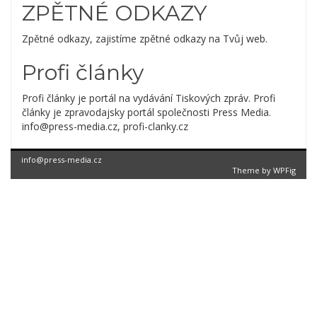
ZPĚTNÉ ODKAZY
Zpětné odkazy, zajistíme zpětné odkazy na Tvůj web.
Profi články
Profi články je portál na vydávání Tiskových zpráv. Profi
články je zpravodajsky portál společnosti Press Media.
info@press-media.cz, profi-clanky.cz
info@press-media.cz
Theme by
WPFig