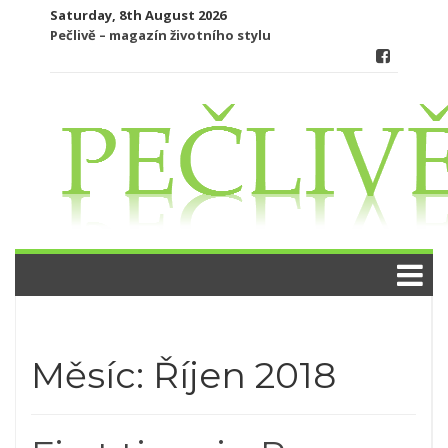
Skip
Saturday, 8th August 2026
to
Pečlivě – magazín životního stylu
content
Měsíc:
Říjen 2018