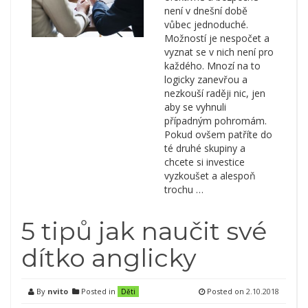
není v dnešní době
vůbec jednoduché.
Možností je nespočet a
vyznat se v nich není pro
každého. Mnozí na to
logicky zanevřou a
nezkouší raději nic, jen
aby se vyhnuli
případným pohromám.
Pokud ovšem patříte do
té druhé skupiny a
chcete si investice
vyzkoušet a alespoň
trochu …
5 tipů jak naučit své
dítko anglicky
By
nvito
Posted in
Posted on
2.10.2018
Děti