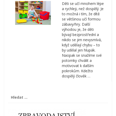
Děti se učí mnohem lépe
a rychleji, než dospělý. Je
to možná i tím, že dítě
se většinou učí formou
zábavy/hry. Další
výhodou je, že děti
bývají bezprostřední a
nikdo se jim nevysmívá,
když udělají chybu – to
by udělal jen hlupák.
Naopak se snažíme své
potomky chválit a
motivovat k dalším
pokrokům. Kdežto
dospělý člověk …
Vyhledávání