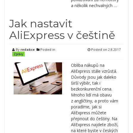
a několik nechvalných …
Jak nastavit
AliExpress v češtině
By
redakce
Posted in
Posted on
2.8.2017
Zprávy
Obliba nákupů na
AliExpress stále vzrůstá.
Důvody jsou jak daleko
širší výběr, tak i
bezkonkurenční cena.
Mnoho lidí má obavu
z angličtiny, a proto vám
poradíme, jak si
AliExpress můžete
přepnout do češtiny. Na
AliExpress najdete zboží,
na které byste v českých