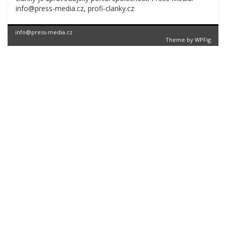
info@press-media.cz, profi-clanky.cz
info@press-media.cz
Theme by
WPFig