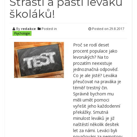
Strasti a pasti leváků
školáků!
By
redakce
Posted in
Posted on
29.8.2017
Psychologie
Proč se rodí deset
procent populace jako
levorukých? Na to
prozatím neexistuje
jednoznačná odpověď.
Co je ale jisté? Leváka
přeučovat na praváka je
téměř trestný čin.
Správně bychom mu
měli umět pomoci
vyřešit jeho každodenní
překážky. Smutná
minulost leváků je již
naštěstí několik desítek
let za námi. Leváci byli
považováni za nemotory