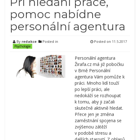
Při hledání práce,
pomoc nabídne
personální agentura
By
redakce
Posted in
Posted on
11.5.2017
Psychologie
Personální agentura
Žirafa.cz má již pobočku
v Brně Personální
agentura Vám pomůže k
práci. Mnoho lidí touží
po lepší práci, ale
nedokáží se rozhoupat
k tomu, aby ji začali
skutečně aktivně hledat.
Přece jen je změna
zaměstnání spojena se
zvýšenou zátěží
v podobě stresu a
dalších starostí. Z ohlasů