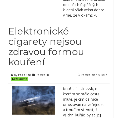
od našich úspěšných
klientů však velmi dobře
víme, že v okamžiku, …
Elektronické
cigarety nejsou
zdravou formou
kouření
By
redakce
Posted in
Posted on
4.5.2017
Nezařazené
Kouření – zlozvyk, o
kterém se stále častěji
mluví, je čím dál více
omezován na veřejnosti
a troufám si tvrdit, že
všichni kuřáci by se jej