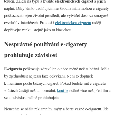
elektronických cigaret
toluen. Záleží na typu a kvalitě
a jejich
náplní. Díky těmto uvolňujícím se škodlivinám mohou e-cigarety
poškozovat nejen životní prostředí, ale vytvářet doslova smogové
ovzduší v interiérech. Proto si i
elektronickou cigaretu
raději
dopřávejte venku, stejně jako tu klasickou.
Nesprávné používání e-cigarety
prohlubuje závislost
E-cigareta
poškozuje zdraví jen o něco méně než ta běžná. Měla
by zjednodušit nejtěžší fáze odvykání. Není to doplněk
k menšímu počtu běžných cigaret. Pokud budete mít e-cigaretu
v ústech častěji než tu normální,
kouříte
reálně více než před tím a
svou závislost reálně prohlubujete.
Nenechte se ošálit reklamními mýty a berte vážně e-cigaretu. Jde