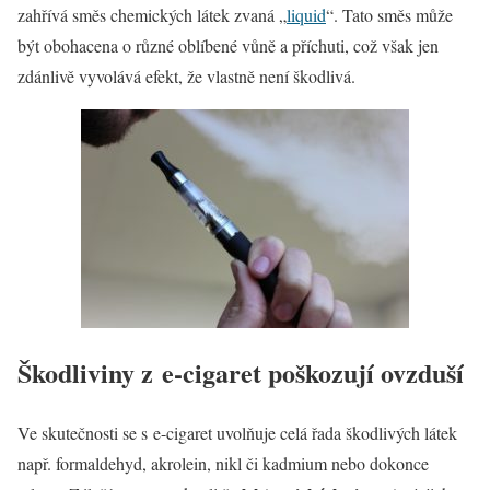
zahřívá směs chemických látek zvaná „
liquid
“. Tato směs může
být obohacena o různé oblíbené vůně a příchuti, což však jen
zdánlivě vyvolává efekt, že vlastně není škodlivá.
Škodliviny z e-cigaret poškozují ovzduší
Ve skutečnosti se s e-cigaret uvolňuje celá řada škodlivých látek
např. formaldehyd, akrolein, nikl či kadmium nebo dokonce