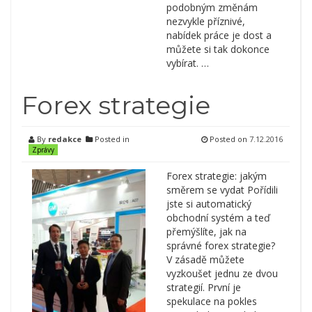
podobným změnám
nezvykle příznivé,
nabídek práce je dost a
můžete si tak dokonce
vybírat. …
Forex strategie
By
redakce
Posted in
Posted on
7.12.2016
Zprávy
Forex strategie: jakým
směrem se vydat Pořídili
jste si automatický
obchodní systém a teď
přemýšlíte, jak na
správné forex strategie?
V zásadě můžete
vyzkoušet jednu ze dvou
strategií. První je
spekulace na pokles