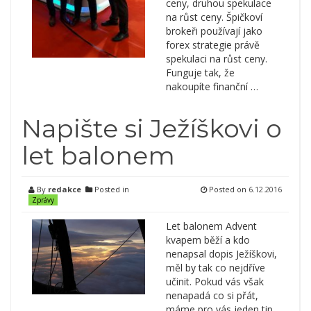
ceny, druhou spekulace
na růst ceny. Špičkoví
brokeři používají jako
forex strategie právě
spekulaci na růst ceny.
Funguje tak, že
nakoupíte finanční …
Napište si Ježíškovi o
let balonem
By
redakce
Posted in
Posted on
6.12.2016
Zprávy
Let balonem Advent
kvapem běží a kdo
nenapsal dopis Ježíškovi,
měl by tak co nejdříve
učinit. Pokud vás však
nenapadá co si přát,
máme pro vás jeden tip.