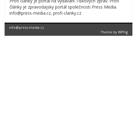
Profi články je portál na vydávání Tiskových zpráv. Profi
články je zpravodajsky portál společnosti Press Media.
info@press-media.cz, profi-clanky.cz
info@press-media.cz
Theme by
WPFig