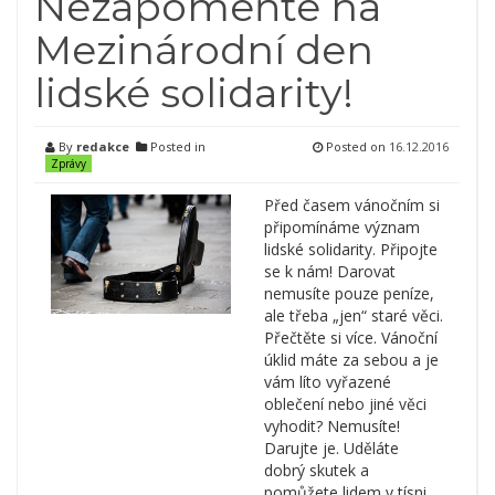
Nezapomeňte na
Mezinárodní den
lidské solidarity!
By
redakce
Posted in
Posted on
16.12.2016
Zprávy
Před časem vánočním si
připomínáme význam
lidské solidarity. Připojte
se k nám! Darovat
nemusíte pouze peníze,
ale třeba „jen“ staré věci.
Přečtěte si více. Vánoční
úklid máte za sebou a je
vám líto vyřazené
oblečení nebo jiné věci
vyhodit? Nemusíte!
Darujte je. Uděláte
dobrý skutek a
pomůžete lidem v tísni.