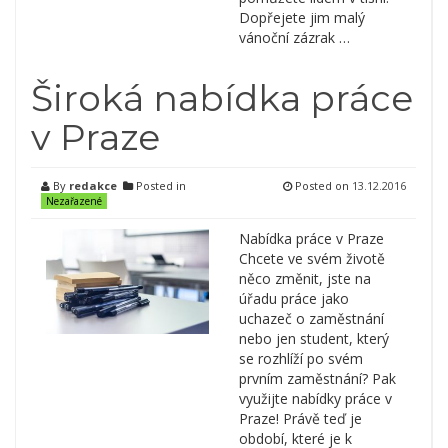
Dopřejete jim malý
vánoční zázrak …
Široká nabídka práce
v Praze
By
redakce
Posted in
Posted on
13.12.2016
Nezařazené
Nabídka práce v Praze
Chcete ve svém životě
něco změnit, jste na
úřadu práce jako
uchazeč o zaměstnání
nebo jen student, který
se rozhlíží po svém
prvním zaměstnání? Pak
využijte nabídky práce v
Praze! Právě teď je
období, které je k