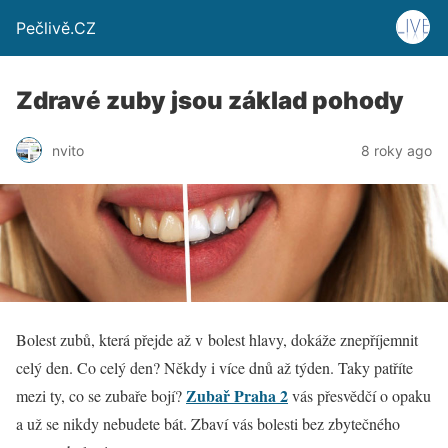
Pečlivě.CZ
Zdravé zuby jsou základ pohody
nvito
8 roky ago
Bolest zubů, která přejde až v bolest hlavy, dokáže znepříjemnit
celý den. Co celý den? Někdy i více dnů až týden. Taky patříte
Zubař Praha 2
mezi ty, co se zubaře bojí?
vás přesvědčí o opaku
a už se nikdy nebudete bát. Zbaví vás bolesti bez zbytečného