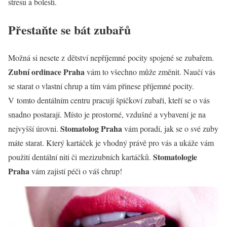
stresu a bolesti.
Přestaňte se bát zubařů
Možná si nesete z dětství nepříjemné pocity spojené se zubařem.
Zubní ordinace Praha
vám to všechno může změnit. Naučí vás
se starat o vlastní chrup a tím vám přinese příjemné pocity.
V tomto dentálním centru pracují špičkoví zubaři, kteří se o vás
snadno postarají. Místo je prostorné, vzdušné a vybavení je na
Stomatolog Praha
nejvyšší úrovni.
vám poradí, jak se o své zuby
máte starat. Který kartáček je vhodný právě pro vás a ukáže vám
Stomatologie
použití dentální niti či mezizubních kartáčků.
Praha
vám zajistí péči o váš chrup!