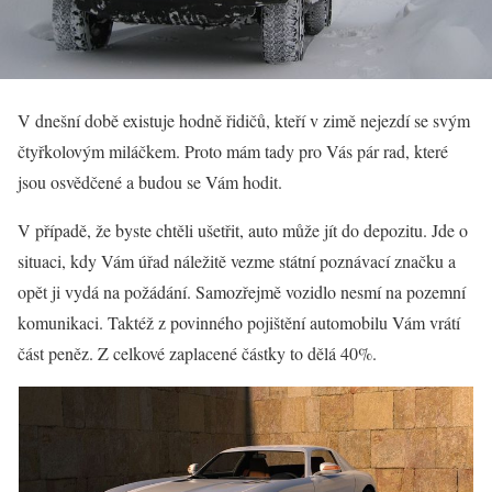
V dnešní době existuje hodně řidičů, kteří v zimě nejezdí se svým
čtyřkolovým miláčkem. Proto mám tady pro Vás pár rad, které
jsou osvědčené a budou se Vám hodit.
V případě, že byste chtěli ušetřit, auto může jít do depozitu. Jde o
situaci, kdy Vám úřad náležitě vezme státní poznávací značku a
opět ji vydá na požádání. Samozřejmě vozidlo nesmí na pozemní
komunikaci. Taktéž z povinného pojištění automobilu Vám vrátí
část peněz. Z celkové zaplacené částky to dělá 40%.