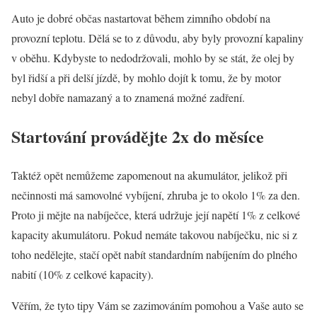
Auto je dobré občas nastartovat během zimního období na
provozní teplotu. Dělá se to z důvodu, aby byly provozní kapaliny
v oběhu. Kdybyste to nedodržovali, mohlo by se stát, že olej by
byl řidší a při delší jízdě, by mohlo dojít k tomu, že by motor
nebyl dobře namazaný a to znamená možné zadření.
Startování provádějte 2x do měsíce
Taktéž opět nemůžeme zapomenout na akumulátor, jelikož při
nečinnosti má samovolné vybíjení, zhruba je to okolo 1% za den.
Proto ji mějte na nabíječce, která udržuje její napětí 1% z celkové
kapacity akumulátoru. Pokud nemáte takovou nabíječku, nic si z
toho nedělejte, stačí opět nabít standardním nabíjením do plného
nabití (10% z celkové kapacity).
Věřím, že tyto tipy Vám se zazimováním pomohou a Vaše auto se