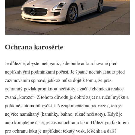
Ochrana karosérie
Je důležité, abyste měli garáž, kde bude auto schované před
nepříznivými podmínkami počasí. Je špatné nechávat auto před
zazimováním špinavé, jelikož může dojít k tomu, že přes
ochranný povlak proniknou nečistoty a začne chemická reakce
zvaná „koroze“. Z tohoto důvodu je dobré zajet na ruční myčku a
pořádně automobil vyčistit. Nezapomeňte na podvozek, ten je
nejvíce namáhaný (kamínky, bahno, různé nečistoty). Když je
auto kompletně čisté, je čas na ochranu laku. Důležitým faktorem
pro ochranu laku je například: tekutý vosk, leštěnka a další