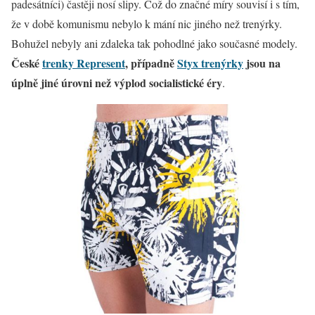
padesátníci) častěji nosí slipy. Což do značné míry souvisí i s tím,
že v době komunismu nebylo k mání nic jiného než trenýrky.
Bohužel nebyly ani zdaleka tak pohodlné jako současné modely.
České
trenky Represent
, případně
Styx trenýrky
jsou na
úplně jiné úrovni než výplod socialistické éry
.