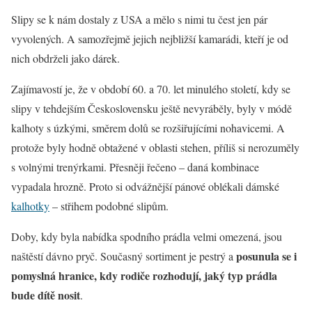
Slipy se k nám dostaly z USA a mělo s nimi tu čest jen pár
vyvolených. A samozřejmě jejich nejbližší kamarádi, kteří je od
nich obdrželi jako dárek.
Zajímavostí je, že v období 60. a 70. let minulého století, kdy se
slipy v tehdejším Československu ještě nevyráběly, byly v módě
kalhoty s úzkými, směrem dolů se rozšiřujícími nohavicemi. A
protože byly hodně obtažené v oblasti stehen, příliš si nerozuměly
s volnými trenýrkami. Přesněji řečeno – daná kombinace
vypadala hrozně. Proto si odvážnější pánové oblékali dámské
kalhotky
– střihem podobné slipům.
Doby, kdy byla nabídka spodního prádla velmi omezená, jsou
posunula se i
naštěstí dávno pryč. Současný sortiment je pestrý a
pomyslná hranice, kdy rodiče rozhodují, jaký typ prádla
bude dítě nosit
.