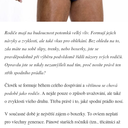
Rodiče mají na budoucnost potomků velký vliv. Formují jejich
návyky a zvyklosti, ale také vkus pro oblékání. Bez ohledu na to,
zda máte na sobě slipy, trenky, nebo boxerky, jste se
pravděpodobně při výběru podvědomě řídili názory svých rodičů.
Opravdu jste se nikdy nezamýšleli nad tím, proč nosíte právě ten
střih spodního prádla?
Člověk se formuje během celého dospívání a
většinou se chová
podobě jako rodiče
. A nejde pouze o způsob uvažování, ale také
o zvyklosti všeho druhu. Třeba právě i to, jaké spodní prádlo nosí.
V současné době je největší zájem o boxerky. To ovšem neplatí
pro všechny generace. Pánové starších ročníků (tzn., třicátníci až