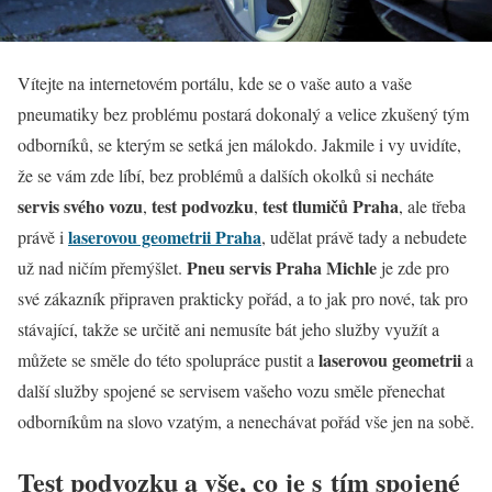
Vítejte na internetovém portálu, kde se o vaše auto a vaše
pneumatiky bez problému postará dokonalý a velice zkušený tým
odborníků, se kterým se setká jen málokdo. Jakmile i vy uvidíte,
že se vám zde líbí, bez problémů a dalších okolků si necháte
servis svého vozu
test podvozku
test tlumičů Praha
,
,
, ale třeba
laserovou geometrii Praha
právě i
, udělat právě tady a nebudete
Pneu servis Praha Michle
už nad ničím přemýšlet.
je zde pro
své zákazník připraven prakticky pořád, a to jak pro nové, tak pro
stávající, takže se určitě ani nemusíte bát jeho služby využít a
laserovou geometrii
můžete se směle do této spolupráce pustit a
a
další služby spojené se servisem vašeho vozu směle přenechat
odborníkům na slovo vzatým, a nenechávat pořád vše jen na sobě.
Test podvozku a vše, co je s tím spojené