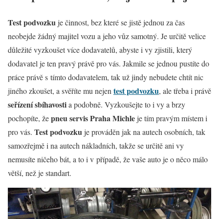
Test podvozku
je činnost, bez které se jistě jednou za čas
neobejde žádný majitel vozu a jeho vůz samotný. Je určitě velice
důležité vyzkoušet více dodavatelů, abyste i vy zjistili, který
dodavatel je ten pravý právě pro vás. Jakmile se jednou pustíte do
práce právě s tímto dodavatelem, tak už jindy nebudete chtít nic
test podvozku
jiného zkoušet, a svěříte mu nejen
, ale třeba i právě
seřízení sbíhavosti
a podobně. Vyzkoušejte to i vy a brzy
pneu servis Praha Michle
pochopíte, že
je tím pravým místem i
Test podvozku
pro vás.
je prováděn jak na autech osobních, tak
samozřejmě i na autech nákladních, takže se určitě ani vy
nemusíte ničeho bát, a to i v případě, že vaše auto je o něco málo
větší, než je standart.