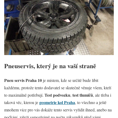
Pneuservis, který je na vaší straně
Pneu servis Praha 10
je místem, kde se určitě bude líbit
každému, protože tento dodavatel se skutečně věnuje všem, kteří
Test podvozku
test tlumičů
to maximálně potřebují.
,
, ale třeba i
geometrie kol Praha
taková věc, kterou je
, to všechno a ještě
mnohem více pro vás dokáže tento servis vyřídit ihned, anebo na
počkání, záleží samozřejmě na počtu zákazníků před vámi.