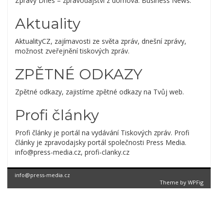
Zprávy Dnes – zpravodajství z domova. Business News.
Aktuality
AktualityCZ, zajímavosti ze světa zpráv, dnešní zprávy,
možnost zveřejnění tiskových zpráv.
ZPĚTNÉ ODKAZY
Zpětné odkazy, zajistíme zpětné odkazy na Tvůj web.
Profi články
Profi články je portál na vydávání Tiskových zpráv. Profi
články je zpravodajsky portál společnosti Press Media.
info@press-media.cz, profi-clanky.cz
info@press-media.cz
Theme by
WPFig