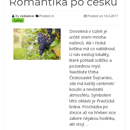
Romantika po česku
By
redakce
Posted in
Posted on
16.6.2017
Zprávy
Dovolená v cizině je
určitě snem mnoha
našinců. Ale i česká
kotlina má co nabídnout.
U nás existují lokality,
které pohladí srdíčko a
pozvednou mysl.
Navštivte třeba
Českosaské Švýcarsko,
zde má každý centimetr
kouzlo a nevšední
atmosféru. Symbolem
této oblasti je Pravčická
brána. Procházka po
stezce až na hřeben sice
zabere nějakou hodinku,
ale stojí …