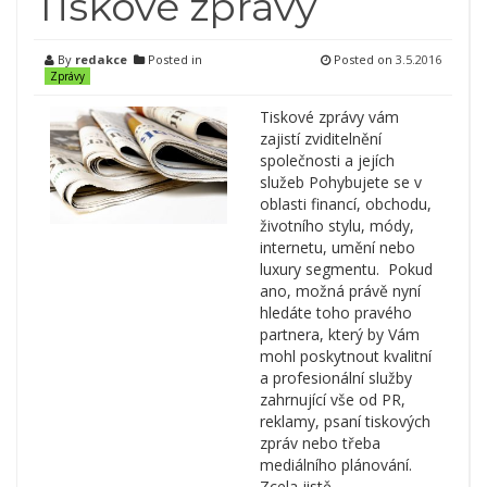
Tiskové zprávy
By
redakce
Posted in
Posted on
3.5.2016
Zprávy
Tiskové zprávy vám
zajistí zviditelnění
společnosti a jejích
služeb Pohybujete se v
oblasti financí, obchodu,
životního stylu, módy,
internetu, umění nebo
luxury segmentu. Pokud
ano, možná právě nyní
hledáte toho pravého
partnera, který by Vám
mohl poskytnout kvalitní
a profesionální služby
zahrnující vše od PR,
reklamy, psaní tiskových
zpráv nebo třeba
mediálního plánování.
Zcela jistě …