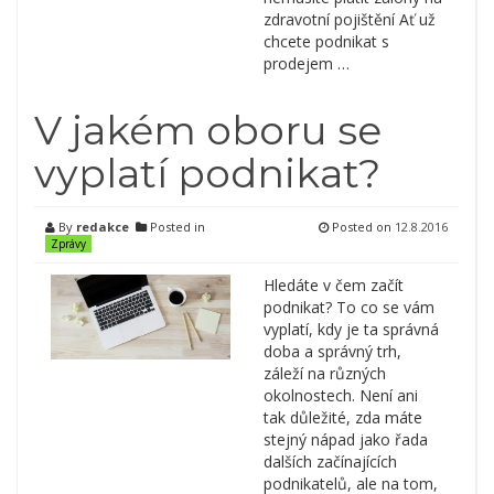
zdravotní pojištění Ať už
chcete podnikat s
prodejem …
V jakém oboru se
vyplatí podnikat?
By
redakce
Posted in
Posted on
12.8.2016
Zprávy
Hledáte v čem začít
podnikat? To co se vám
vyplatí, kdy je ta správná
doba a správný trh,
záleží na různých
okolnostech. Není ani
tak důležité, zda máte
stejný nápad jako řada
dalších začínajících
podnikatelů, ale na tom,