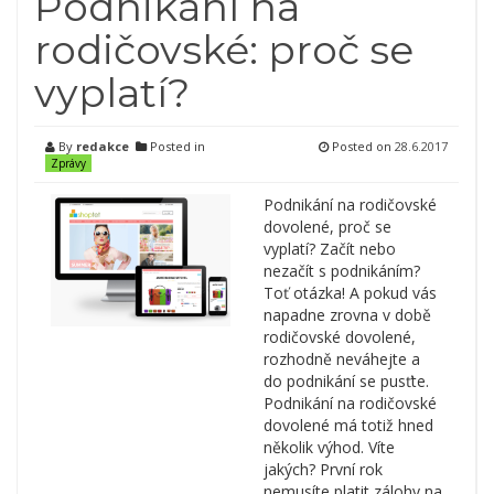
Podnikání na
rodičovské: proč se
vyplatí?
By
redakce
Posted in
Posted on
28.6.2017
Zprávy
Podnikání na rodičovské
dovolené, proč se
vyplatí? Začít nebo
nezačít s podnikáním?
Toť otázka! A pokud vás
napadne zrovna v době
rodičovské dovolené,
rozhodně neváhejte a
do podnikání se pusťte.
Podnikání na rodičovské
dovolené má totiž hned
několik výhod. Víte
jakých? První rok
nemusíte platit zálohy na