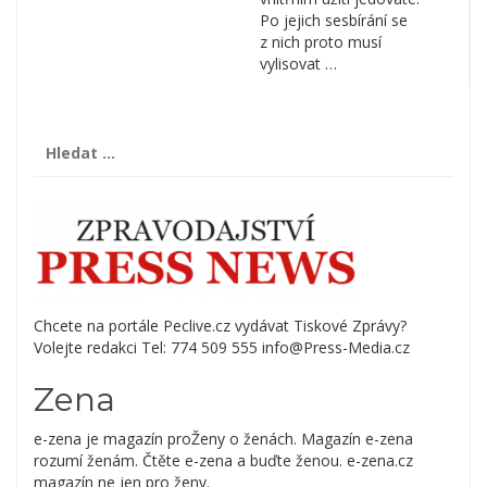
Po jejich sesbírání se
z nich proto musí
vylisovat …
Vyhledávání
Chcete na portále Peclive.cz vydávat Tiskové Zprávy?
Volejte redakci Tel: 774 509 555 info@Press-Media.cz
Zena
e-zena je magazín proŽeny o ženách. Magazín e-zena
rozumí ženám. Čtěte e-zena a buďte ženou. e-zena.cz
magazín ne jen pro ženy.