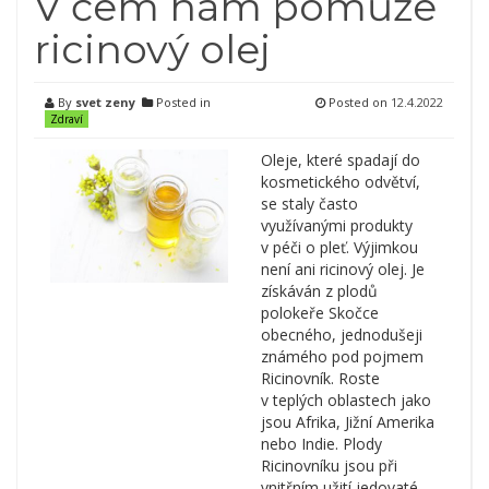
V čem nám pomůže
ricinový olej
By
svet zeny
Posted in
Posted on
12.4.2022
Zdraví
Oleje, které spadají do
kosmetického odvětví,
se staly často
využívanými produkty
v péči o pleť. Výjimkou
není ani ricinový olej. Je
získáván z plodů
polokeře Skočce
obecného, jednodušeji
známého pod pojmem
Ricinovník. Roste
v teplých oblastech jako
jsou Afrika, Jižní Amerika
nebo Indie. Plody
Ricinovníku jsou při
vnitřním užití jedovaté.