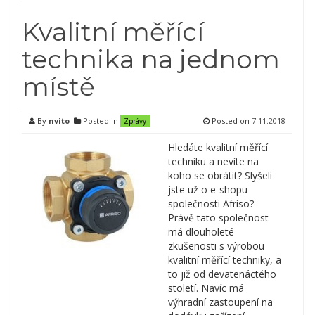
Kvalitní měřící
technika na jednom
místě
By
nvito
Posted in
Posted on
7.11.2018
Zprávy
Hledáte kvalitní měřící
techniku a nevíte na
koho se obrátit? Slyšeli
jste už o e-shopu
společnosti Afriso?
Právě tato společnost
má dlouholeté
zkušenosti s výrobou
kvalitní měřící techniky, a
to již od devatenáctého
století. Navíc má
výhradní zastoupení na