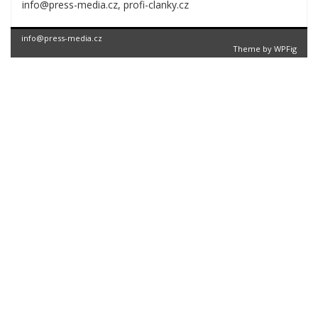
info@press-media.cz, profi-clanky.cz
info@press-media.cz
Theme by
WPFig