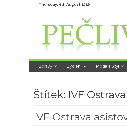
Skip
Thursday, 6th August 2026
to
content
Zprávy
Bydlení
Móda a Styl
Štítek:
IVF Ostrava
IVF Ostrava asist