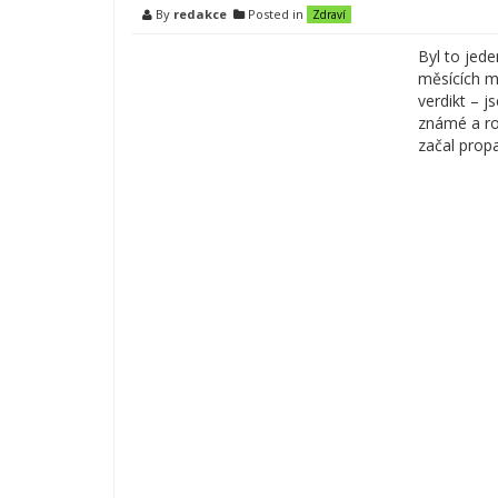
By
redakce
Posted in
Zdraví
Byl to jed
měsících m
verdikt – 
známé a rod
začal prop