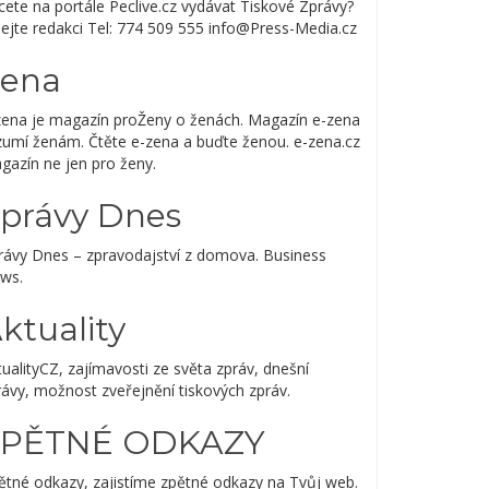
cete na portále Peclive.cz vydávat Tiskové Zprávy?
lejte redakci Tel: 774 509 555 info@Press-Media.cz
ena
zena je magazín proŽeny o ženách. Magazín e-zena
zumí ženám. Čtěte e-zena a buďte ženou. e-zena.cz
gazín ne jen pro ženy.
právy Dnes
rávy Dnes – zpravodajství z domova. Business
ws.
ktuality
ualityCZ, zajímavosti ze světa zpráv, dnešní
rávy, možnost zveřejnění tiskových zpráv.
ZPĚTNÉ ODKAZY
ětné odkazy, zajistíme zpětné odkazy na Tvůj web.