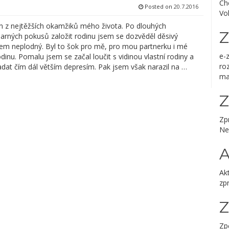
Ch
Posted on
20.7.2016
Vo
en z nejtěžších okamžiků mého života. Po dlouhých
Z
arných pokusů založit rodinu jsem se dozvěděl děsivý
jsem neplodný. Byl to šok pro mě, pro mou partnerku i mé
e-
inu. Pomalu jsem se začal loučit s vidinou vlastní rodiny a
ro
adat čím dál větším depresím. Pak jsem však narazil na …
ma
Z
Zp
Ne
A
Akt
zp
Zp