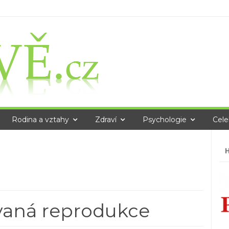
Rodina a vztahy
Zdraví
Psychologie
Cele
Vy
ovaná reprodukce