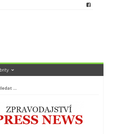
brity
hledávání