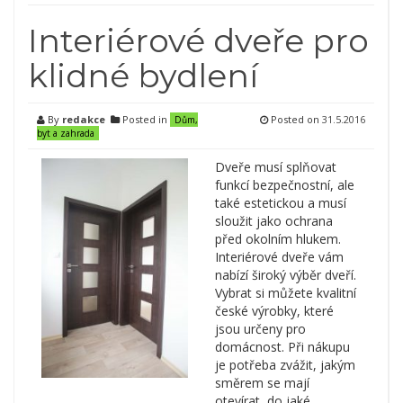
Interiérové dveře pro
klidné bydlení
By
redakce
Posted in
Posted on
31.5.2016
Dům,
byt a zahrada
Dveře musí splňovat
funkcí bezpečnostní, ale
také estetickou a musí
sloužit jako ochrana
před okolním hlukem.
Interiérové dveře vám
nabízí široký výběr dveří.
Vybrat si můžete kvalitní
české výrobky, které
jsou určeny pro
domácnost. Při nákupu
je potřeba zvážit, jakým
směrem se mají
otevírat, do jaké