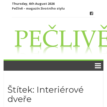
Skip
Thursday, 6th August 2026
to
Pečlivě – magazín životního stylu
content
Štítek:
Interiérové
dveře