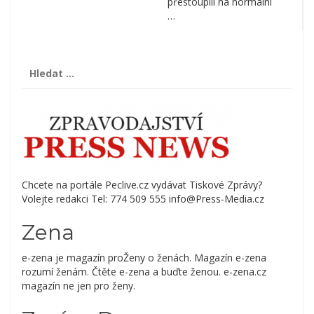
přestoupili na normální
…
Vyhledávání
Chcete na portále Peclive.cz vydávat Tiskové Zprávy?
Volejte redakci Tel: 774 509 555 info@Press-Media.cz
Zena
e-zena je magazín proŽeny o ženách. Magazín e-zena
rozumí ženám. Čtěte e-zena a buďte ženou. e-zena.cz
magazín ne jen pro ženy.