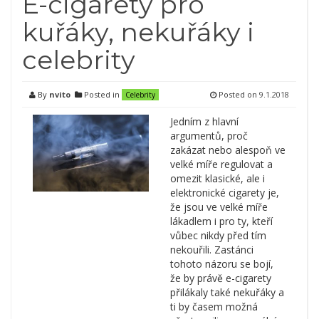
E-cigarety pro
kuřáky, nekuřáky i
celebrity
By
nvito
Posted in
Posted on
9.1.2018
Celebrity
Jedním z hlavní
argumentů, proč
zakázat nebo alespoň ve
velké míře regulovat a
omezit klasické, ale i
elektronické cigarety je,
že jsou ve velké míře
lákadlem i pro ty, kteří
vůbec nikdy před tím
nekouřili. Zastánci
tohoto názoru se bojí,
že by právě e-cigarety
přilákaly také nekuřáky a
ti by časem možná