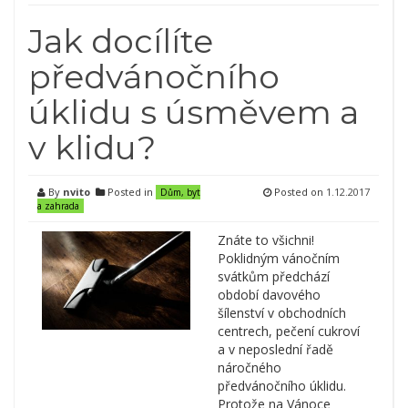
Jak docílíte
předvánočního
úklidu s úsměvem a
v klidu?
By
nvito
Posted in
Posted on
1.12.2017
Dům, byt
a zahrada
Znáte to všichni!
Poklidným vánočním
svátkům předchází
období davového
šílenství v obchodních
centrech, pečení cukroví
a v neposlední řadě
náročného
předvánočního úklidu.
Protože na Vánoce