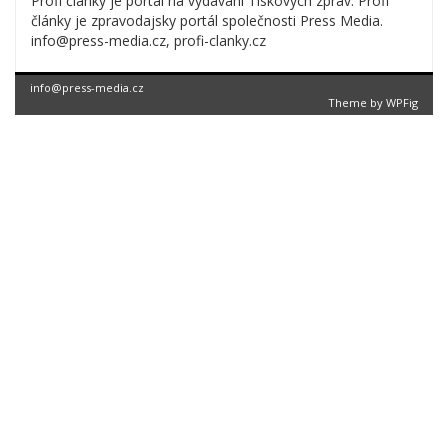
Profi články je portál na vydávání Tiskových zpráv. Profi
články je zpravodajsky portál společnosti Press Media.
info@press-media.cz, profi-clanky.cz
info@press-media.cz
Theme by
WPFig