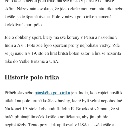
Polo košile neboli polo triko má své místo v pánské i dámské
skříni. Název nám evokuje, že jde o zkrácenou variantu trika nebo
košile, je to špatná úvaha. Polo v názvu polo triko znamená
kolektivní sport pólo.
Jde o oblíbený sport, který má své kořeny v Persii a následně v
Indii a Asii. Pólo zde bylo sportem pro ty nejbohatší vrstvy. Zde
se jej naučili v 19. století hrát britští kolonizátoři a hra se rozšířila
také do Velké Británie a USA.
Historie polo trika
Příběh slavného
pánského polo trika
je z Indie, kde vojáci nosili k
utkání na polo hrubé košile z bavlny, které byli velmi nepohodlné.
Na konci 19. století obchodník John E. Brooks si všimnul, že si
hráči připínají límeček košile knoflíčkama, aby jim při hře
nepřekážely. Tento poznatek aplikoval v USA na své košile a