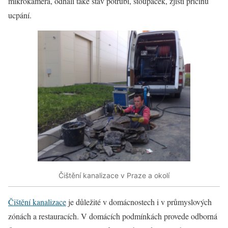
mikrokamera, odhalí také stav potrubí, stoupaček, zjistí příčinu
ucpání.
Čištění kanalizace v Praze a okolí
Čištění kanalizace
je důležité v domácnostech i v průmyslových
zónách a restauracích. V domácích podmínkách provede odborná