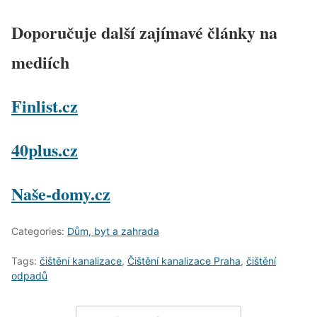
Doporučuje další zajímavé články na
mediích
Finlist.cz
40plus.cz
Naše-domy.cz
Categories:
Dům, byt a zahrada
Tags:
čištění kanalizace
,
Čištění kanalizace Praha
,
čištění
odpadů