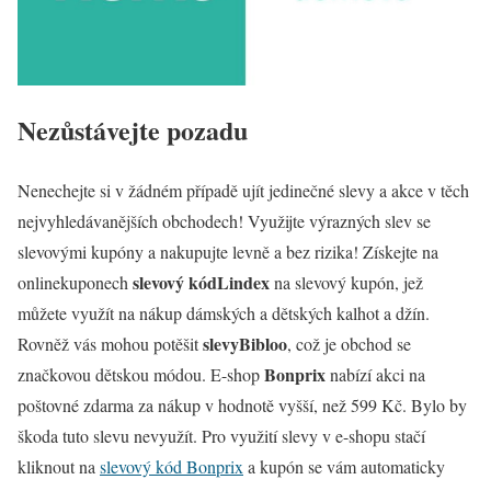
Nezůstávejte pozadu
Nenechejte si v žádném případě ujít jedinečné slevy a akce v těch
nejvyhledávanějších obchodech! Využijte výrazných slev se
slevovými kupóny a nakupujte levně a bez rizika! Získejte na
slevový kód
Lindex
onlinekuponech
na slevový kupón, jež
můžete využít na nákup dámských a dětských kalhot a džín.
slevy
Bibloo
Rovněž vás mohou potěšit
, což je obchod se
Bonprix
značkovou dětskou módou. E-shop
nabízí akci na
poštovné zdarma za nákup v hodnotě vyšší, než 599 Kč. Bylo by
škoda tuto slevu nevyužít. Pro využití slevy v e-shopu stačí
kliknout na
slevový kód Bonprix
a kupón se vám automaticky