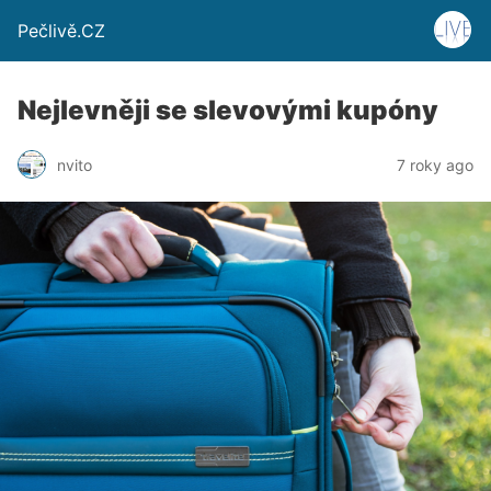
Pečlivě.CZ
Nejlevněji se slevovými kupóny
nvito
7 roky ago