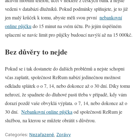
aktivní mobilní telefon, účet v některé z českých bank a nejste
vedeni v databázi dlužníků. Pokud podmínky splňujete, je to již
jen malý krůček k tomu, abyste měli svou první
nebankovní
online půjčku
do 15 minut na svém účtu. Po jejím úspěšném
splacení se navíc limit pro půjčky budoucí navýší až na 15 000kč.
Bez důvěry to nejde
Pokud se i tak dostanete do dalších problémů a nejste schopni
včas zaplatit, společnost ReRum nabízí jedinečnou možnost
odkladu splátek o o 7, 14, nebo dokonce až o 30 dní. Díky tomu
nehrozí, že spadnete do dluhové pasti třeba v případě, kdy vám
dorazí pozdě vaše obvyklá výplata. o 7, 14, nebo dokonce až o
30 dní.
Nebankovní online půjčka
od společnosti ReRum je
službou, na kterou se můžete obrátit s důvěrou.
Categories:
Nezařazené
,
Zprávy