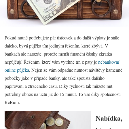
Pokud nutně potřebujete pár tisícovek a do další výplaty je stále
daleko, bývá půjčka tím jediným řešením, které zbývá. V
bankách ale narazíte, protože menší finanční částky zkrátka
nepůjčují. Řešením, které vám vytrhne trn z paty je
nebankovní
.
online půjčka
Nejen že vám odpadne nutnost návštěvy kamenné
pobočky jako v případě banky, ale také spousta dalšího
papírování a ztraceného času. Díky rychlosti tak můžete mít
potřebný obnos na účtu již do 15 minut. To vše díky společnosti
ReRum.
Nabídka,