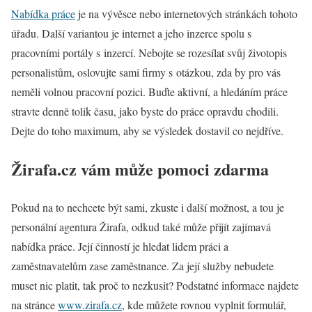
Nabídka práce
je na vývěsce nebo internetových stránkách tohoto
úřadu. Další variantou je internet a jeho inzerce spolu s
pracovními portály s inzercí. Nebojte se rozesílat svůj životopis
personalistům, oslovujte sami firmy s otázkou, zda by pro vás
neměli volnou pracovní pozici. Buďte aktivní, a hledáním práce
stravte denně tolik času, jako byste do práce opravdu chodili.
Dejte do toho maximum, aby se výsledek dostavil co nejdříve.
Žirafa.cz vám může pomoci zdarma
Pokud na to nechcete být sami, zkuste i další možnost, a tou je
personální agentura Žirafa, odkud také může přijít zajímavá
nabídka práce. Její činností je hledat lidem práci a
zaměstnavatelům zase zaměstnance. Za její služby nebudete
muset nic platit, tak proč to nezkusit? Podstatné informace najdete
na stránce
www.zirafa.cz
, kde můžete rovnou vyplnit formulář,