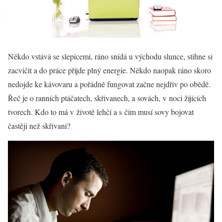
Někdo vstává se slepicemi, ráno snídá u východu slunce, stihne si
zacvičit a do práce přijde plný energie. Někdo naopak ráno skoro
nedojde ke kávovaru a pořádně fungovat začne nejdřív po obědě.
Řeč je o ranních ptáčatech, skřivanech, a sovách, v noci žijících
tvorech. Kdo to má v životě lehčí a s čím musí sovy bojovat
častěji než skřivani?