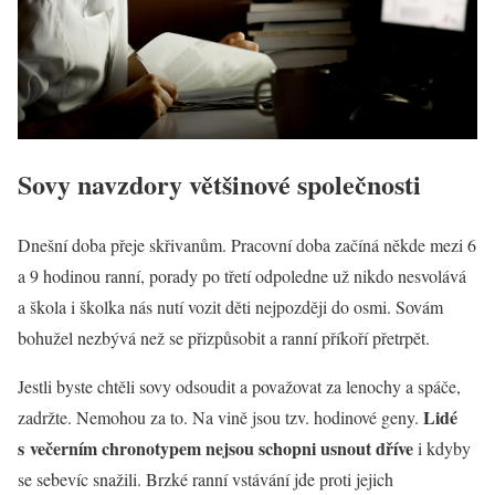
Sovy navzdory většinové společnosti
Dnešní doba přeje skřivanům. Pracovní doba začíná někde mezi 6
a 9 hodinou ranní, porady po třetí odpoledne už nikdo nesvolává
a škola i školka nás nutí vozit děti nejpozději do osmi. Sovám
bohužel nezbývá než se přizpůsobit a ranní příkoří přetrpět.
Jestli byste chtěli sovy odsoudit a považovat za lenochy a spáče,
Lidé
zadržte. Nemohou za to. Na vině jsou tzv. hodinové geny.
s večerním chronotypem nejsou schopni usnout dříve
i kdyby
se sebevíc snažili. Brzké ranní vstávání jde proti jejich