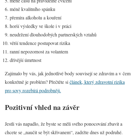
méně času na pravidelné cvičení
méně kvalitního spánku
přemíra alkoholu a kouření
horší výsledky ve škole i v práci
neudržení dlouhodobých partnerských vztahů
větší tendence postupovat rizika
ranní nepozornost za volantem
dřívější úmrtnost
Zajímalo by vás, jak jednotlivé body souvisejí se zdravím a v čem
konkrétně je problém? Přečtěte si
článek, který zdravotní rizika
pro sovy rozebírá podrobněji
.
Pozitivní vhled na závěr
Jestli vás napadlo, že byste se měli svého ponocování zbavit a
chcete se „naučit se být skřivanem“, zadržte dnes už podruhé.