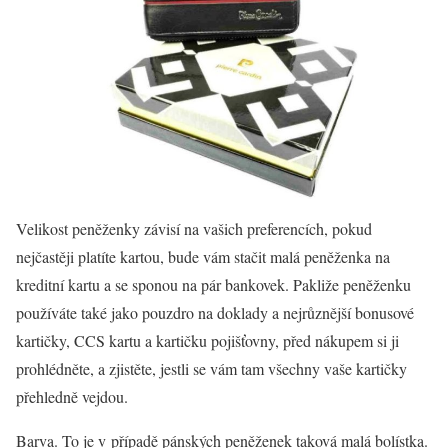
Velikost peněženky závisí na vašich preferencích, pokud
nejčastěji platíte kartou, bude vám stačit malá peněženka na
kreditní kartu a se sponou na pár bankovek. Pakliže peněženku
používáte také jako pouzdro na doklady a nejrůznější bonusové
kartičky, CCS kartu a kartičku pojišťovny, před nákupem si ji
prohlédněte, a zjistěte, jestli se vám tam všechny vaše kartičky
přehledně vejdou.
Barva. To je v případě pánských peněženek taková malá bolístka.