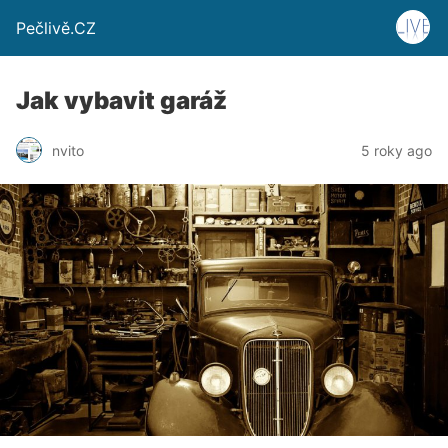
Pečlivě.CZ
Jak vybavit garáž
nvito
5 roky ago