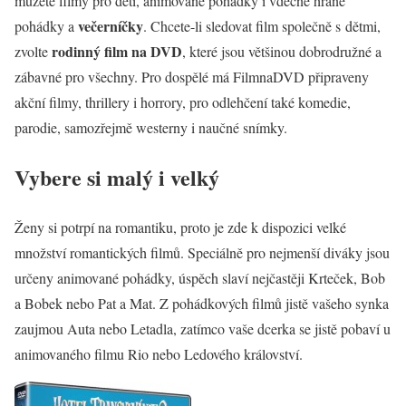
můžete filmy pro děti, animované pohádky i vděčné hrané
večerníčky
pohádky a
. Chcete-li sledovat film společně s dětmi,
rodinný film na DVD
zvolte
, které jsou většinou dobrodružné a
zábavné pro všechny. Pro dospělé má FilmnaDVD připraveny
akční filmy, thrillery i horrory, pro odlehčení také
komedie
,
parodie, samozřejmě westerny i naučné snímky.
Vybere si malý i velký
Ženy si potrpí na romantiku, proto je zde k dispozici velké
množství romantických filmů. Speciálně pro nejmenší diváky jsou
určeny
animované pohádky
, úspěch slaví nejčastěji Krteček, Bob
a Bobek nebo Pat a Mat. Z pohádkových filmů jistě vašeho synka
zaujmou Auta nebo Letadla, zatímco vaše dcerka se jistě pobaví u
animovaného filmu Rio nebo Ledového království.