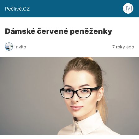
Pečlivě.CZ
Dámské červené peněženky
nvito
7 roky ago