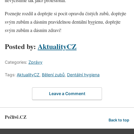
nevyčistíme tak jako profesionál.
Poznejte rozdíl a dopřejte si pocit opravdu čistých zubů, dopřejte
svým zubům a dásním pravidelnou dentální hygienu, dopřejte
svým zubům a dásním zdraví!
Posted by:
AktualityCZ
Categories:
Zprávy
Tags:
AktualityCZ
,
Bělení zubů
,
Dentální hygiena
Leave a Comment
Pečlivě.CZ
Back to top