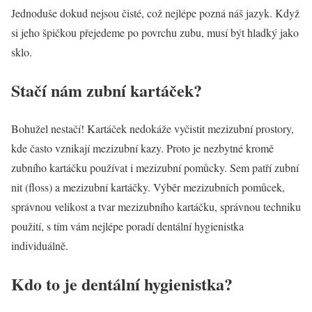
Jednoduše dokud nejsou čisté, což nejlépe pozná náš jazyk. Když
si jeho špičkou přejedeme po povrchu zubu, musí být hladký jako
sklo.
Stačí nám zubní kartáček?
Bohužel nestačí! Kartáček nedokáže vyčistit mezizubní prostory,
kde často vznikají mezizubní kazy. Proto je nezbytné kromě
zubního kartáčku používat i mezizubní pomůcky. Sem patří zubní
nit (floss) a mezizubní kartáčky. Výběr mezizubních pomůcek,
správnou velikost a tvar mezizubního kartáčku, správnou techniku
použití, s tím vám nejlépe poradí dentální hygienistka
individuálně.
Kdo to je dentální hygienistka?