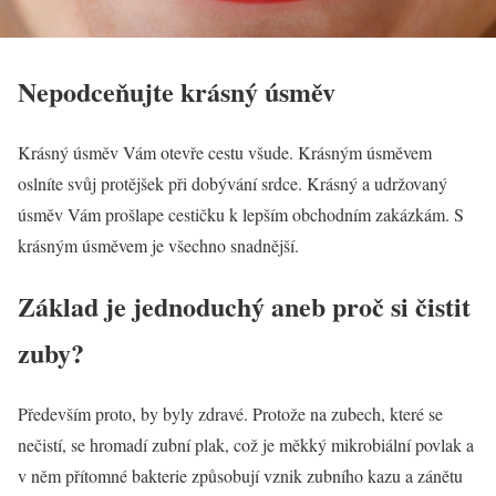
Nepodceňujte krásný úsměv
Krásný úsměv Vám otevře cestu všude. Krásným úsměvem
oslníte svůj protějšek při dobývání srdce. Krásný a udržovaný
úsměv Vám prošlape cestičku k lepším obchodním zakázkám. S
krásným úsměvem je všechno snadnější.
Základ je jednoduchý aneb proč si čistit
zuby?
Především proto, by byly zdravé. Protože na zubech, které se
nečistí, se hromadí zubní plak, což je měkký mikrobiální povlak a
v něm přítomné bakterie způsobují vznik zubního kazu a zánětu