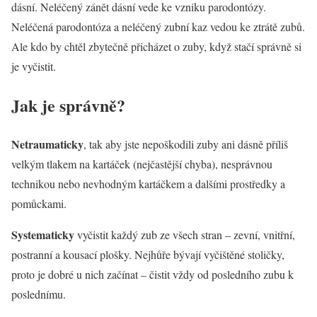
dásní. Neléčený zánět dásní vede ke vzniku parodontózy.
Neléčená parodontóza a neléčený zubní kaz vedou ke ztrátě zubů.
Ale kdo by chtěl zbytečně přicházet o zuby, když stačí správně si
je vyčistit.
Jak je správně?
Netraumaticky
, tak aby jste nepoškodili zuby ani dásně příliš
velkým tlakem na kartáček (nejčastější chyba), nesprávnou
technikou nebo nevhodným kartáčkem a dalšími prostředky a
pomůckami.
Systematicky
vyčistit každý zub ze všech stran – zevní, vnitřní,
postranní a kousací plošky. Nejhůře bývají vyčištěné stoličky,
proto je dobré u nich začínat – čistit vždy od posledního zubu k
poslednímu.