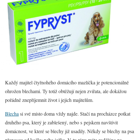
Každý majitel čtyřnohého domácího mazlíčka je potencionálně
ohrožen blechami. Ty totiž obtěžují nejen zvířata, ale dokážou
pořádně znepříjemnit život i jejich majitelům.
Blecha
si své místo doma vždy najde. Stačí na procházce potkat
druhého psa, který je zablešený, nebo s pejskem navštívit
domácnost, ve které se blechy již usadily. Někdy se blechy na psa
přenesou od kočky nebo ježka. V tu ránu máte zaděláno na