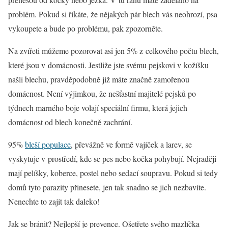
problém. Pokud si říkáte, že nějakých pár blech vás neohrozí, psa
vykoupete a bude po problému, pak zpozorněte.
Na zvířeti můžeme pozorovat asi jen 5% z celkového počtu blech,
které jsou v domácnosti. Jestliže jste svému pejskovi v kožíšku
našli blechu, pravděpodobně již máte značně zamořenou
domácnost. Není výjimkou, že nešťastní majitelé pejsků po
týdnech marného boje volají speciální firmu, která jejich
domácnost od blech konečně zachrání.
95%
bleší populace
, převážně ve formě vajíček a larev, se
vyskytuje v prostředí, kde se pes nebo kočka pohybují. Nejraději
mají pelíšky, koberce, postel nebo sedací soupravu. Pokud si tedy
domů tyto parazity přinesete, jen tak snadno se jich nezbavíte.
Nenechte to zajít tak daleko!
Jak se bránit? Nejlepší je prevence. Ošetřete svého mazlíčka