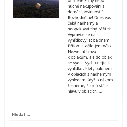
oblíbené knihy nebo
nudné nakupování a
domácí povinnosti?
Rozhodně ne! Dnes vás
čeká nádherný a
neopakovatelný zážitek.
Vypravíte se na
vyhlídkový let balónem.
Přitom stačilo jen málo.
Nezvedat hlavu
k oblakům, ale do oblak
se vydat. Vychutnejte si
vyhlídkové lety balónem.
V oblacích s nádherným
výhledem Když o někom
řekneme, že má stále
hlavu v oblacích, …
Vyhledávání