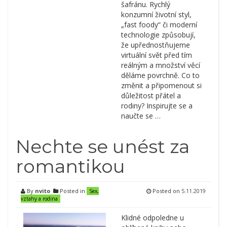
šafránu. Rychlý
konzumní životní styl,
„fast foody“ či moderní
technologie způsobují,
že upřednostňujeme
virtuální svět před tím
reálným a množství věcí
děláme povrchně. Co to
změnit a připomenout si
důležitost přátel a
rodiny? Inspirujte se a
naučte se …
Nechte se unést za
romantikou
By
nvito
Posted in
Posted on
5.11.2019
Sex,
vztahy a rodina
Klidné odpoledne u