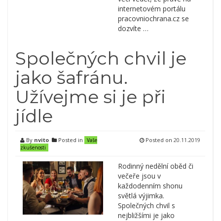
internetovém portálu
pracovniochrana.cz se
dozvíte …
Společných chvil je
jako šafránu.
Užívejme si je při
jídle
By
nvito
Posted in
Posted on
20.11.2019
Vaše
zkušenosti
Rodinný nedělní oběd či
večeře jsou v
každodenním shonu
světlá výjimka.
Společných chvil s
nejbližšími je jako