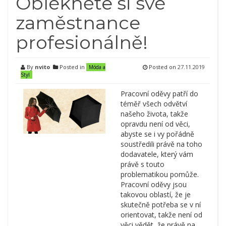
Oblékněte si své
zaměstnance
profesionálně!
By
nvito
Posted in
Posted on
27.11.2019
Móda a
Styl
Pracovní oděvy patří do
téměř všech odvětví
našeho života, takže
opravdu není od věci,
abyste se i vy pořádně
soustředili právě na toho
dodavatele, který vám
právě s touto
problematikou pomůže.
Pracovní oděvy jsou
takovou oblastí, že je
skutečně potřeba se v ní
orientovat, takže není od
věci vědět, že právě na