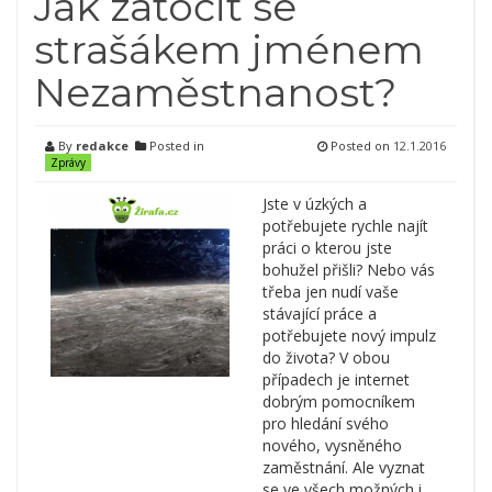
Jak zatočit se
strašákem jménem
Nezaměstnanost?
By
redakce
Posted in
Posted on
12.1.2016
Zprávy
Jste v úzkých a
potřebujete rychle najít
práci o kterou jste
bohužel přišli? Nebo vás
třeba jen nudí vaše
stávající práce a
potřebujete nový impulz
do života? V obou
případech je internet
dobrým pomocníkem
pro hledání svého
nového, vysněného
zaměstnání. Ale vyznat
se ve všech možných i