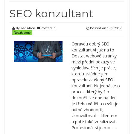
SEO konzultant
By
redakce
Posted in
Posted on
18.9.2017
Nezařazené
Opravdu dobrý SEO
konzultant ví jak na to
Dostat webové stránky
mezi přední odkazy ve
vyhledávačích je práce,
kterou zvládne jen
opravdu zkušený SEO
konzultant. Nejedná se o
proces, který by šlo
dokončit ze dne na den.
Je třeba vědět, co vše je
nutné zhodnotit,
zkonzultovat s klientem
a poté také zrealizovat.
Profesionál si je moc …