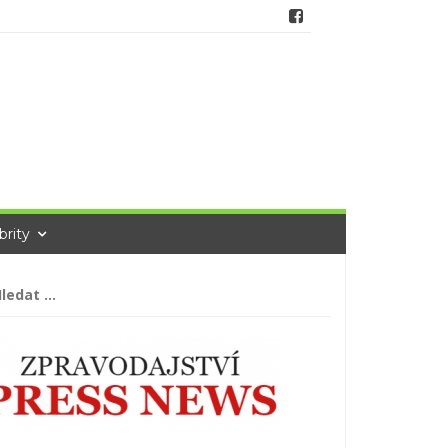
brity
hledávání