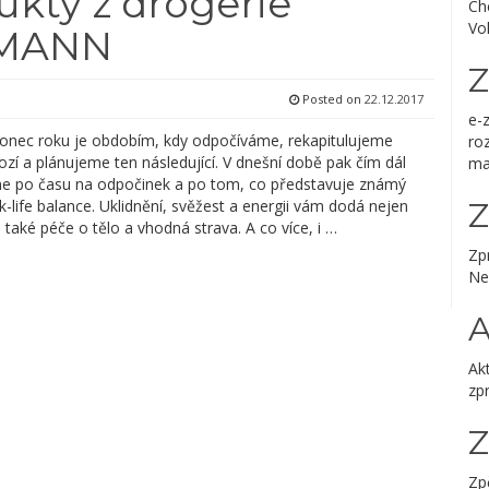
ukty z drogerie
Ch
Vo
SMANN
Z
Posted on
22.12.2017
e-
onec roku je obdobím, kdy odpočíváme, rekapitulujeme
ro
zí a plánujeme ten následující. V dnešní době pak čím dál
ma
me po času na odpočinek a po tom, co představuje známý
life balance. Uklidnění, svěžest a energii vám dodá nejen
Z
 také péče o tělo a vhodná strava. A co více, i …
Zp
Ne
A
Akt
zp
Zp