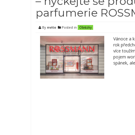
– hýčkejte se prod
parfumerie ROS
By
nvito
Posted in
Obrázky
Vánoce a k
rok předcho
více touží
pojem work-
spánek, ale