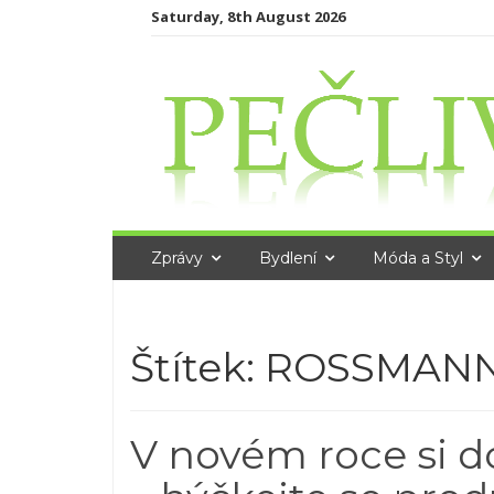
Skip
Saturday, 8th August 2026
to
content
Zprávy
Bydlení
Móda a Styl
Štítek:
ROSSMAN
V novém roce si do