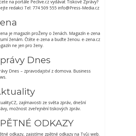
cete na portále Peclive.cz vydávat Tiskové Zprávy?
lejte redakci Tel: 774 509 555 info@Press-Media.cz
ena
zena je magazín proŽeny o ženách. Magazín e-zena
zumí ženám. Čtěte e-zena a buďte ženou. e-zena.cz
gazín ne jen pro ženy.
právy Dnes
rávy Dnes – zpravodajství z domova. Business
ws.
ktuality
ualityCZ, zajímavosti ze světa zpráv, dnešní
rávy, možnost zveřejnění tiskových zpráv.
ZPĚTNÉ ODKAZY
ětné odkazy, zajistíme zpětné odkazy na Tvůj web.