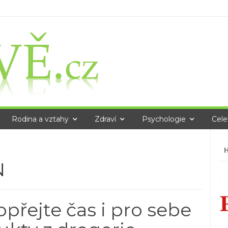
Rodina a vztahy
Zdraví
Psychologie
Cele
Vy
N
přejte čas i pro sebe