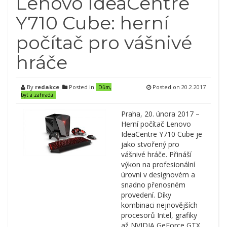
Lenovo IdeaCentre
Y710 Cube: herní
počítač pro vášnivé
hráče
By
redakce
Posted in
Posted on
20.2.2017
Dům,
byt a zahrada
Praha, 20. února 2017 –
Herní počítač Lenovo
IdeaCentre Y710 Cube je
jako stvořený pro
vášnivé hráče. Přináší
výkon na profesionální
úrovni v designovém a
snadno přenosném
provedení. Díky
kombinaci nejnovějších
procesorů Intel, grafiky
až NVIDIA GeForce GTX