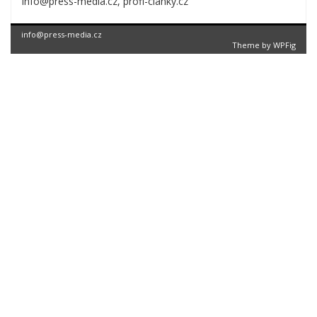
info@press-media.cz, profi-clanky.cz
info@press-media.cz
Theme by
WPFig