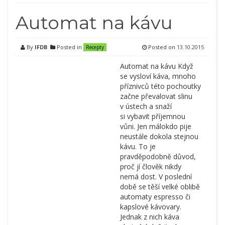
Automat na kávu
By
IFDB
Posted in
Posted on
13.10.2015
Recepty
Automat na kávu Když
se vysloví káva, mnoho
příznivců této pochoutky
začne převalovat slinu
v ústech a snaží
si vybavit příjemnou
vůni. Jen málokdo pije
neustále dokola stejnou
kávu. To je
pravděpodobně důvod,
proč jí člověk nikdy
nemá dost. V poslední
době se těší velké oblibě
automaty espresso či
kapslové kávovary.
Jednak z nich káva