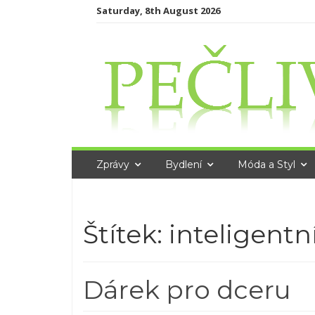
Skip
Saturday, 8th August 2026
to
content
Zprávy
Bydlení
Móda a Styl
Štítek:
inteligentní
Dárek pro dceru