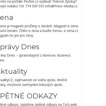
cete na portále Peclive.cz vydávat Tiskové Zprávy?
lejte redakci Tel: 774 509 555 info@Press-Media.cz
ena
zena je magazín proŽeny o ženách. Magazín e-zena
zumí ženám. Čtěte e-zena a buďte ženou. e-zena.cz
gazín ne jen pro ženy.
právy Dnes
rávy Dnes – zpravodajství z domova. Business
ws.
ktuality
ualityCZ, zajímavosti ze světa zpráv, dnešní
rávy, možnost zveřejnění tiskových zpráv.
ZPĚTNÉ ODKAZY
ětné odkazy, zajistíme zpětné odkazy na Tvůj web.