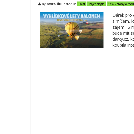
By
nvito
Posted in
Děti
Psychologie
Sex, vztahy a rodi
Dárek pro 
s míčem, l
zájem. S m
bude mít s
darky.cz, k
koupila int