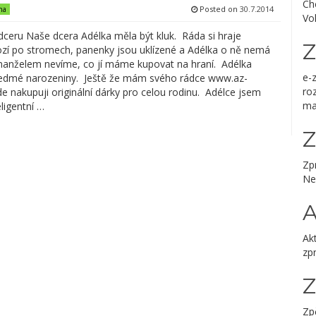
Ch
Posted on
30.7.2014
na
Vo
dceru Naše dcera Adélka měla být kluk. Ráda si hraje
Z
ozí po stromech, panenky jsou uklízené a Adélka o ně nemá
anželem nevíme, co jí máme kupovat na hraní. Adélka
e-
edmé narozeniny. Ještě že mám svého rádce www.az-
ro
de nakupuji originální dárky pro celou rodinu. Adélce jsem
ma
eligentní …
Z
Zp
Ne
A
Akt
zp
Zp