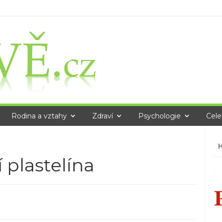
Rodina a vztahy
Zdraví
Psychologie
Cele
Vy
 plastelína