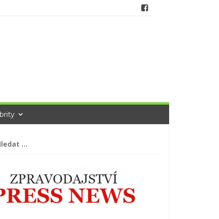
brity
hledávání