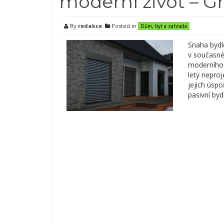
moderní život – Gr
By
redakce
Posted in
Dům, byt a zahrada
Snaha bydl
v současné 
moderního b
lety neproj
jejich úspo
pasivní by