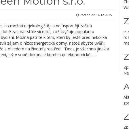
een Motion s.r.o.
Ch
Vo
Posted on
14.12.2015
Z
et co možná nejekologičtěji a nejúsporněji začíná
době zajímat stále více lidí, což zvyšuje popularitu
e-
ydlení. Možná patříte k těm, kteří by ještě před několika
ro
evili zájem o nízkoenergetické domy, natož abyste uvěřili
ma
ře s ohledem na životní prostředí. “Dnes je všechno jinak a
Z
dlení, jež v sobě dokonale kombinuje ekonomické i …
Zp
Ne
A
Akt
zp
Zp