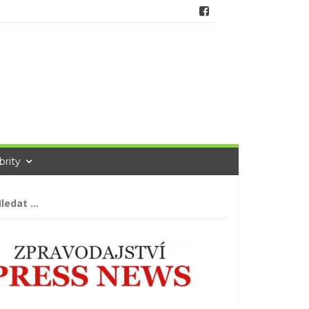
brity
hledávání