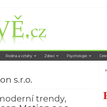
Rodina a vztahy
Zdraví
Psychologie
Cele
Vy
n s.r.o.
moderní trendy,