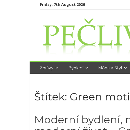
Skip
Friday, 7th August 2026
to
content
Zprávy
Bydlení
Móda a Styl
Štítek:
Green motio
Moderní bydlení, 