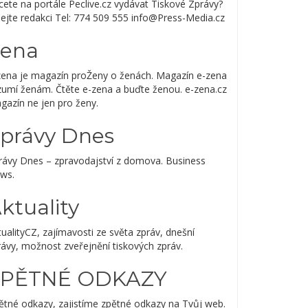
cete na portále Peclive.cz vydávat Tiskové Zprávy?
lejte redakci Tel: 774 509 555 info@Press-Media.cz
ena
zena je magazín proŽeny o ženách. Magazín e-zena
zumí ženám. Čtěte e-zena a buďte ženou. e-zena.cz
gazín ne jen pro ženy.
právy Dnes
rávy Dnes – zpravodajství z domova. Business
ws.
ktuality
ualityCZ, zajímavosti ze světa zpráv, dnešní
rávy, možnost zveřejnění tiskových zpráv.
ZPĚTNÉ ODKAZY
ětné odkazy, zajistíme zpětné odkazy na Tvůj web.