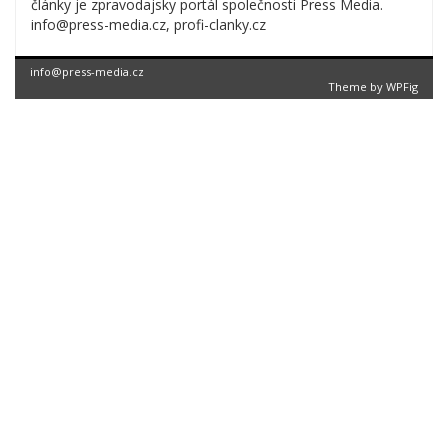
články je zpravodajsky portál společnosti Press Media.
info@press-media.cz, profi-clanky.cz
info@press-media.cz
Theme by
WPFig