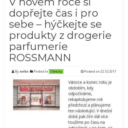
V novém roce si
dopřejte čas i pro
sebe – hýčkejte se
produkty z drogerie
parfumerie
ROSSMANN
By
nvito
Posted in
Posted on
22.12.2017
Obrázky
Vánoce a konec roku je
obdobím, kdy
odpočíváme,
rekapitulujeme rok
předchozí a plánujeme
ten následující. V dnešní
době pak čím dál více
toužíme po času na
odpočinek a po tom, co