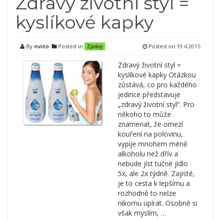
Zdravý životní styl =
kyslíkové kapky
By
nvito
Posted in
Posted on
19.4.2015
Zprávy
Zdravý životní styl =
kyslíkové kapky Otázkou
zůstává, co pro každého
jedince představuje
„zdravý životní styl“. Pro
někoho to může
znamenat, že omezí
kouření na polovinu,
vypije mnohem méně
alkoholu než dřív a
nebude jíst tučné jídlo
5x, ale 2x týdně. Zajisté,
je to cesta k lepšímu a
rozhodně to nelze
nikomu upírat. Osobně si
však myslím, …