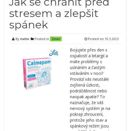
Jak se chránit před
stresem a zlepšit
spánek
By
nvito
Posted in
Posted on
10.3.2025
Zdraví
Bojujete přes den s
ospalostí a letargií a
máte problémy s
usínáním a častým
vstáváním v noci?
Provází vás neustále
zvýšená úzkost,
podrážděnost nebo
naopak apatie? To
naznačuje, že váš
nervový systém je na
pokraji zhroucení,
protože jeho stav a
spánkový režim jsou