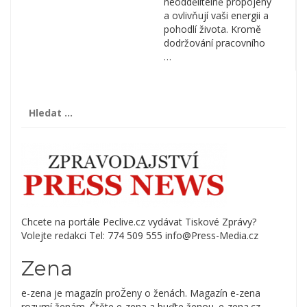
neoddělitelně propojeny
a ovlivňují vaši energii a
pohodlí života. Kromě
dodržování pracovního
…
Vyhledávání
Chcete na portále Peclive.cz vydávat Tiskové Zprávy?
Volejte redakci Tel: 774 509 555 info@Press-Media.cz
Zena
e-zena je magazín proŽeny o ženách. Magazín e-zena
rozumí ženám. Čtěte e-zena a buďte ženou. e-zena.cz