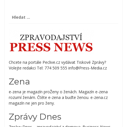
Vyhledávání
Chcete na portále Peclive.cz vydávat Tiskové Zprávy?
Volejte redakci Tel: 774 509 555 info@Press-Media.cz
Zena
e-zena je magazín proŽeny o ženách. Magazín e-zena
rozumí ženám. Čtěte e-zena a buďte ženou. e-zena.cz
magazín ne jen pro ženy.
Zprávy Dnes
Zprávy Dnes – zpravodajství z domova. Business News.