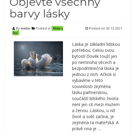
Objevte všechny
barvy lásky
By
nvito
Posted in
Posted on
30.12.2021
Móda a
Styl
Láska je základní lidskou
potřebou. Celou svou
bytostí člověk touží jen
po nemnoha věcech a
bezpodmínečná láska je
jednou z nich. Ačkoli si
vybavíme v této
souvislosti zejména
lásku partnerskou,
součástí lidského života
není jen cit mezi mužem
a ženou. Láskou, u níž
život a svět začíná, je
zejména ta mateřská. A
právě ona je …