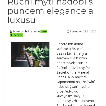
Ruční mytí nádobí s
puncem elegance a
luxusu
By
nvito
Posted in
Posted on
23.11.2020
Vaše
zkušenosti
Chcete mít doma
voňavé a čisté nádobí
bez velké námahy a
zároveň své kuchyni
dodat prvek luxusu?
Řešení nabízí nový Pur
Secret of the Mineral
Pearls a vy můžete
zapomenou na přelévání
nebo skrývání mycího
prostředku do
kuchyňské linky. O
prémiový vzhled nového
Pur Secret of the Mineral