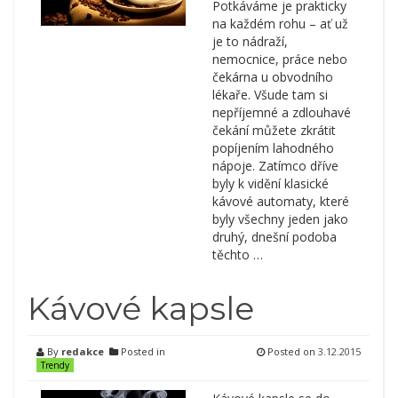
Potkáváme je prakticky
na každém rohu – ať už
je to nádraží,
nemocnice, práce nebo
čekárna u obvodního
lékaře. Všude tam si
nepříjemné a zdlouhavé
čekání můžete zkrátit
popíjením lahodného
nápoje. Zatímco dříve
byly k vidění klasické
kávové automaty, které
byly všechny jeden jako
druhý, dnešní podoba
těchto …
Kávové kapsle
By
redakce
Posted in
Posted on
3.12.2015
Trendy