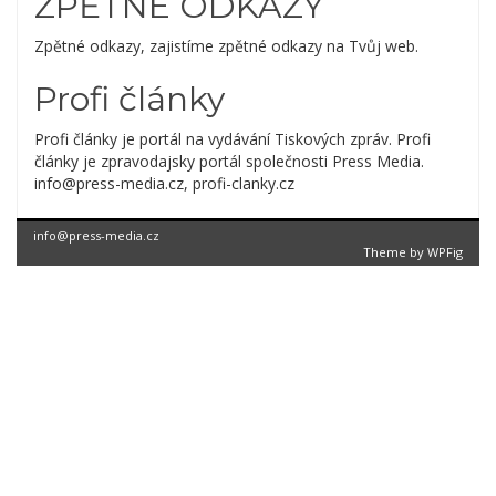
ZPĚTNÉ ODKAZY
Zpětné odkazy, zajistíme zpětné odkazy na Tvůj web.
Profi články
Profi články je portál na vydávání Tiskových zpráv. Profi
články je zpravodajsky portál společnosti Press Media.
info@press-media.cz, profi-clanky.cz
info@press-media.cz
Theme by
WPFig