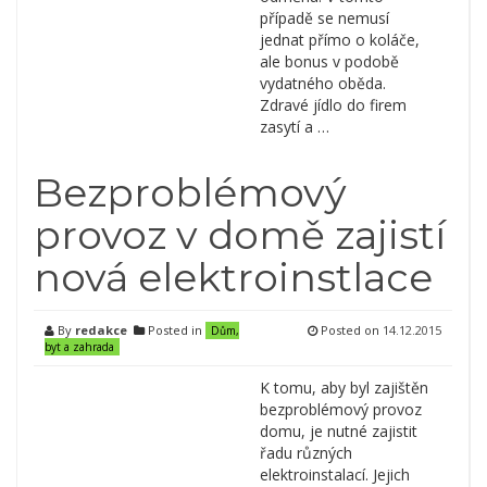
případě se nemusí
jednat přímo o koláče,
ale bonus v podobě
vydatného oběda.
Zdravé jídlo do firem
zasytí a …
Bezproblémový
provoz v domě zajistí
nová elektroinstlace
By
redakce
Posted in
Posted on
14.12.2015
Dům,
byt a zahrada
K tomu, aby byl zajištěn
bezproblémový provoz
domu, je nutné zajistit
řadu různých
elektroinstalací. Jejich