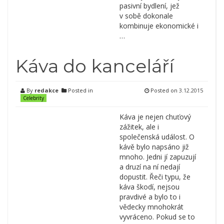
pasivní bydlení, jež
v sobě dokonale
kombinuje ekonomické i
…
Káva do kanceláří
By
redakce
Posted in
Posted on
3.12.2015
Celebrity
Káva je nejen chuťový
zážitek, ale i
společenská událost. O
kávě bylo napsáno již
mnoho. Jedni jí zapuzují
a druzí na ní nedají
dopustit. Řeči typu, že
káva škodí, nejsou
pravdivé a bylo to i
vědecky mnohokrát
vyvráceno. Pokud se to