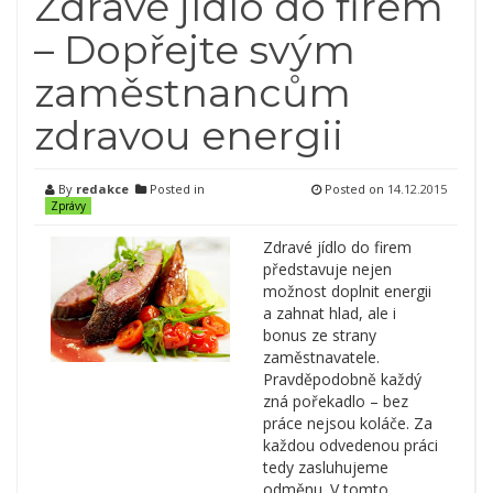
Zdravé jídlo do firem
– Dopřejte svým
zaměstnancům
zdravou energii
By
redakce
Posted in
Posted on
14.12.2015
Zprávy
Zdravé jídlo do firem
představuje nejen
možnost doplnit energii
a zahnat hlad, ale i
bonus ze strany
zaměstnavatele.
Pravděpodobně každý
zná pořekadlo – bez
práce nejsou koláče. Za
každou odvedenou práci
tedy zasluhujeme
odměnu. V tomto