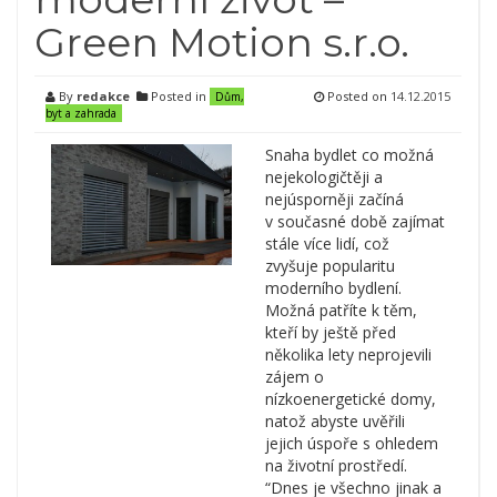
Green Motion s.r.o.
By
redakce
Posted in
Posted on
14.12.2015
Dům,
byt a zahrada
Snaha bydlet co možná
nejekologičtěji a
nejúsporněji začíná
v současné době zajímat
stále více lidí, což
zvyšuje popularitu
moderního bydlení.
Možná patříte k těm,
kteří by ještě před
několika lety neprojevili
zájem o
nízkoenergetické domy,
natož abyste uvěřili
jejich úspoře s ohledem
na životní prostředí.
“Dnes je všechno jinak a