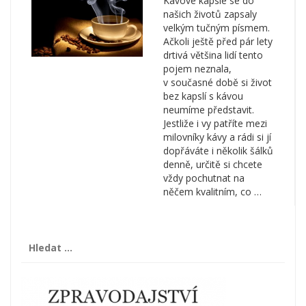
Kávové kapsle se do
našich životů zapsaly
velkým tučným písmem.
Ačkoli ještě před pár lety
drtivá většina lidí tento
pojem neznala,
v současné době si život
bez kapslí s kávou
neumíme představit.
Jestliže i vy patříte mezi
milovníky kávy a rádi si jí
dopřáváte i několik šálků
denně, určitě si chcete
vždy pochutnat na
něčem kvalitním, co …
Vyhledávání