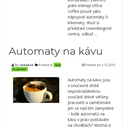
jedni vnímají office
coffee pouze jako
nápojové automaty či
kávovary, druzí si
představí coworkingové
centra, odkud …
Automaty na kávu
By
redakce
Posted in
Posted on
3.12.2015
Vaše
zkušenosti
Automaty na kávu jsou
v současné době
nepostradatelnou
součástí drtivé většiny
pracovišť a zaměstnání.
Jen se nad tím zamyslete
– kolik automatů na
kávu v práci potkáváte
na chodbách? Možná si