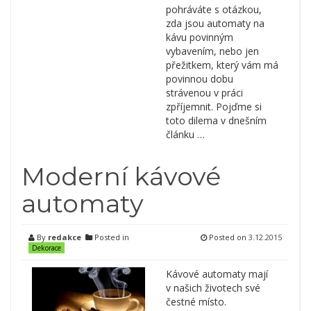
pohráváte s otázkou,
zda jsou automaty na
kávu povinným
vybavením, nebo jen
přežitkem, který vám má
povinnou dobu
strávenou v práci
zpříjemnit. Pojďme si
toto dilema v dnešním
článku …
Moderní kávové
automaty
By
redakce
Posted in
Posted on
3.12.2015
Dekorace
Kávové automaty mají
v našich životech své
čestné místo.