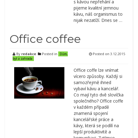
s kávou nepřehání a
pijeme kvalitní jemnou
kávu, náš organismus to
nijak nezatíží. Dnes se …
Office coffee
By
redakce
Posted in
Posted on
3.12.2015
Dům,
byt a zahrada
Office coffe lze vnímat
vícero způsoby. Každý si
samozřejmě ihned
vybaví kávu a kancelář.
Co mají tyto dvě slovíčka
společného? Office coffe
v každém případě
znamená spojení
kancelářské práce a
kávy, která se podílí na
lepší produktivitě a
komunikaci. Zatímco