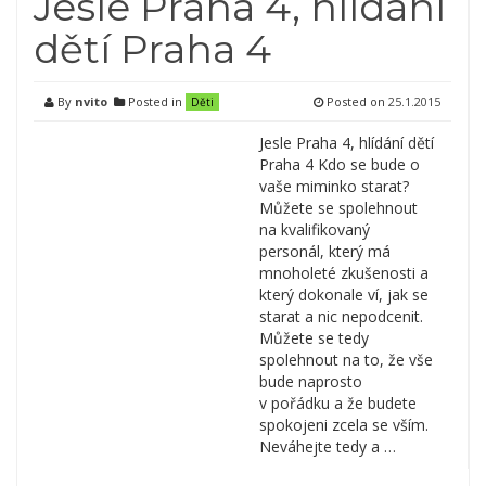
Jesle Praha 4, hlídání
dětí Praha 4
By
nvito
Posted in
Posted on
25.1.2015
Děti
Jesle Praha 4, hlídání dětí
Praha 4 Kdo se bude o
vaše miminko starat?
Můžete se spolehnout
na kvalifikovaný
personál, který má
mnoholeté zkušenosti a
který dokonale ví, jak se
starat a nic nepodcenit.
Můžete se tedy
spolehnout na to, že vše
bude naprosto
v pořádku a že budete
spokojeni zcela se vším.
Neváhejte tedy a …